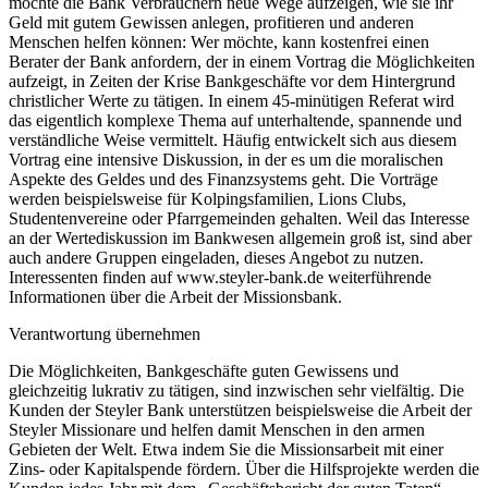
möchte die Bank Verbrauchern neue Wege aufzeigen, wie sie ihr
Geld mit gutem Gewissen anlegen, profitieren und anderen
Menschen helfen können: Wer möchte, kann kostenfrei einen
Berater der Bank anfordern, der in einem Vortrag die Möglichkeiten
aufzeigt, in Zeiten der Krise Bankgeschäfte vor dem Hintergrund
christlicher Werte zu tätigen. In einem 45-minütigen Referat wird
das eigentlich komplexe Thema auf unterhaltende, spannende und
verständliche Weise vermittelt. Häufig entwickelt sich aus diesem
Vortrag eine intensive Diskussion, in der es um die moralischen
Aspekte des Geldes und des Finanzsystems geht. Die Vorträge
werden beispielsweise für Kolpingsfamilien, Lions Clubs,
Studentenvereine oder Pfarrgemeinden gehalten. Weil das Interesse
an der Wertediskussion im Bankwesen allgemein groß ist, sind aber
auch andere Gruppen eingeladen, dieses Angebot zu nutzen.
Interessenten finden auf www.steyler-bank.de weiterführende
Informationen über die Arbeit der Missionsbank.
Verantwortung übernehmen
Die Möglichkeiten, Bankgeschäfte guten Gewissens und
gleichzeitig lukrativ zu tätigen, sind inzwischen sehr vielfältig. Die
Kunden der Steyler Bank unterstützen beispielsweise die Arbeit der
Steyler Missionare und helfen damit Menschen in den armen
Gebieten der Welt. Etwa indem Sie die Missionsarbeit mit einer
Zins- oder Kapitalspende fördern. Über die Hilfsprojekte werden die