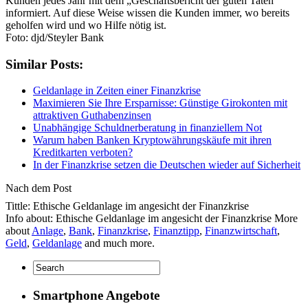
Kunden jedes Jahr mit dem „Geschäftsbericht der guten Taten“
informiert. Auf diese Weise wissen die Kunden immer, wo bereits
geholfen wird und wo Hilfe nötig ist.
Foto: djd/Steyler Bank
Similar Posts:
Geldanlage in Zeiten einer Finanzkrise
Maximieren Sie Ihre Ersparnisse: Günstige Girokonten mit
attraktiven Guthabenzinsen
Unabhängige Schuldnerberatung in finanziellem Not
Warum haben Banken Kryptowährungskäufe mit ihren
Kreditkarten verboten?
In der Finanzkrise setzen die Deutschen wieder auf Sicherheit
Nach dem Post
Tittle: Ethische Geldanlage im angesicht der Finanzkrise
Info about: Ethische Geldanlage im angesicht der Finanzkrise More
about
Anlage
,
Bank
,
Finanzkrise
,
Finanztipp
,
Finanzwirtschaft
,
Geld
,
Geldanlage
and much more.
Smartphone Angebote