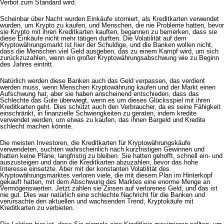
Verbot zum Standard wird.
Scheinbar über Nacht wurden Einkäufe storniert, als Kreditkarten verwendet
wurden, um Krypto zu kaufen, und Menschen, die nie Probleme hatten, bevor
sie Krypto mit ihren Kreditkarten kauften, begannen zu bemerken, dass sie
diese Einkäufe nicht mehr tätigen durften. Die Volatilität auf dem
Kryptowährungsmarkt ist hier der Schuldige, und die Banken wollen nicht,
dass die Menschen viel Geld ausgeben, das zu einem Kampf wird, um sich
zurückzuzahlen, wenn ein großer Kryptowährungsabschwung wie zu Beginn
des Jahres eintritt.
Natürlich werden diese Banken auch das Geld verpassen, das verdient
werden muss, wenn Menschen Kryptowährung kaufen und der Markt einen
Aufschwung hat, aber sie haben anscheinend entschieden, dass das
Schlechte das Gute überwiegt, wenn es um dieses Glücksspiel mit ihren
Kreditkarten geht. Dies schützt auch den Verbraucher, da es seine Fähigkeit
einschränkt, in finanzielle Schwierigkeiten zu geraten, indem kredite
verwendet werden, um etwas zu kaufen, das ihnen Bargeld und Kredite
schlecht machen könnte.
Die meisten Investoren, die Kreditkarten für Kryptowährungskäufe
verwendeten, suchten wahrscheinlich nach kurzfristigen Gewinnen und
hatten keine Pläne, langfristig zu bleiben. Sie hatten gehofft, schnell ein- und
auszusteigen und dann die Kreditkarten abzuzahlen, bevor das hohe
Interesse einsetzte. Aber mit der konstanten Volatilität des
Kryptowährungsmarktes verloren viele, die mit diesem Plan im Hinterkopf
gekauft hatten, mit dem Abschwung des Marktes eine enorme Menge an
Vermögenswerten. Jetzt zahlen sie Zinsen auf verlorenes Geld, und das ist
nie gut. Dies war natürlich eine schlechte Nachricht für die Banken und
verursachte den aktuellen und wachsenden Trend, Kryptokäufe mit
Kreditkarten zu verbieten.