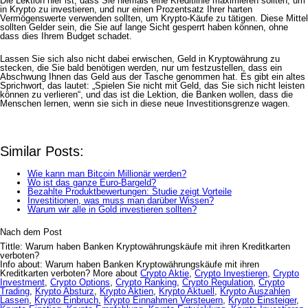
Die Lektion hier ist, dass Sie niemals eine Kreditlinie maximieren sollten, um
in Krypto zu investieren, und nur einen Prozentsatz Ihrer harten
Vermögenswerte verwenden sollten, um Krypto-Käufe zu tätigen. Diese Mittel
sollten Gelder sein, die Sie auf lange Sicht gesperrt haben können, ohne
dass dies Ihrem Budget schadet.
Lassen Sie sich also nicht dabei erwischen, Geld in Kryptowährung zu
stecken, die Sie bald benötigen werden, nur um festzustellen, dass ein
Abschwung Ihnen das Geld aus der Tasche genommen hat. Es gibt ein altes
Sprichwort, das lautet: „Spielen Sie nicht mit Geld, das Sie sich nicht leisten
können zu verlieren“, und das ist die Lektion, die Banken wollen, dass die
Menschen lernen, wenn sie sich in diese neue Investitionsgrenze wagen.
Similar Posts:
Wie kann man Bitcoin Millionär werden?
Wo ist das ganze Euro-Bargeld?
Bezahlte Produktbewertungen: Studie zeigt Vorteile
Investitionen, was muss man darüber Wissen?
Warum wir alle in Gold investieren sollten?
Nach dem Post
Tittle: Warum haben Banken Kryptowährungskäufe mit ihren Kreditkarten
verboten?
Info about: Warum haben Banken Kryptowährungskäufe mit ihren
Kreditkarten verboten? More about
Crypto Aktie
,
Crypto Investieren
,
Crypto
Investment
,
Crypto Options
,
Crypto Ranking
,
Crypto Regulation
,
Crypto
Trading
,
Krypto Absturz
,
Krypto Aktien
,
Krypto Aktuell
,
Krypto Auszahlen
Lassen
,
Krypto Einbruch
,
Krypto Einnahmen Versteuern
,
Krypto Einsteiger
,