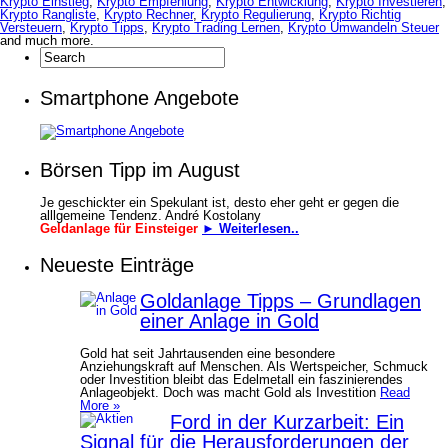
Krypto Einstieg
,
Krypto Empfehlung
,
Krypto Entwicklung
,
Krypto Investieren
,
Krypto Rangliste
,
Krypto Rechner
,
Krypto Regulierung
,
Krypto Richtig
Versteuern
,
Krypto Tipps
,
Krypto Trading Lernen
,
Krypto Umwandeln Steuer
and much more.
Smartphone Angebote
Börsen Tipp im August
Je geschickter ein Spekulant ist, desto eher geht er gegen die
alllgemeine Tendenz. André Kostolany
Geldanlage für Einsteiger
► Weiterlesen..
Neueste Einträge
Goldanlage Tipps – Grundlagen
einer Anlage in Gold
Gold hat seit Jahrtausenden eine besondere
Anziehungskraft auf Menschen. Als Wertspeicher, Schmuck
oder Investition bleibt das Edelmetall ein faszinierendes
Anlageobjekt. Doch was macht Gold als Investition
Read
More »
Ford in der Kurzarbeit: Ein
Signal für die Herausforderungen der