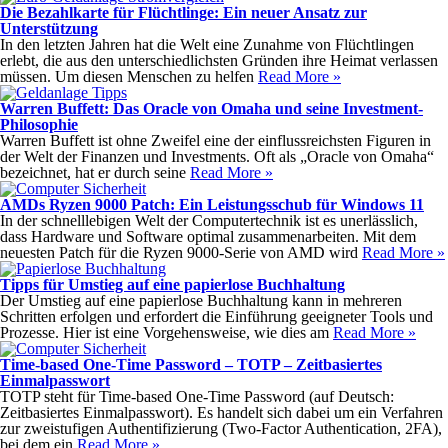
Die Bezahlkarte für Flüchtlinge: Ein neuer Ansatz zur
Unterstützung
In den letzten Jahren hat die Welt eine Zunahme von Flüchtlingen
erlebt, die aus den unterschiedlichsten Gründen ihre Heimat verlassen
müssen. Um diesen Menschen zu helfen
Read More »
Warren Buffett: Das Oracle von Omaha und seine Investment-
Philosophie
Warren Buffett ist ohne Zweifel eine der einflussreichsten Figuren in
der Welt der Finanzen und Investments. Oft als „Oracle von Omaha“
bezeichnet, hat er durch seine
Read More »
AMDs Ryzen 9000 Patch: Ein Leistungsschub für Windows 11
In der schnelllebigen Welt der Computertechnik ist es unerlässlich,
dass Hardware und Software optimal zusammenarbeiten. Mit dem
neuesten Patch für die Ryzen 9000-Serie von AMD wird
Read More »
Tipps für Umstieg auf eine papierlose Buchhaltung
Der Umstieg auf eine papierlose Buchhaltung kann in mehreren
Schritten erfolgen und erfordert die Einführung geeigneter Tools und
Prozesse. Hier ist eine Vorgehensweise, wie dies am
Read More »
Time-based One-Time Password – TOTP – Zeitbasiertes
Einmalpasswort
TOTP steht für Time-based One-Time Password (auf Deutsch:
Zeitbasiertes Einmalpasswort). Es handelt sich dabei um ein Verfahren
zur zweistufigen Authentifizierung (Two-Factor Authentication, 2FA),
bei dem ein
Read More »