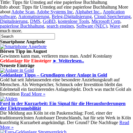
Tittle: Tipps für Umstieg auf eine papierlose Buchhaltung
Info about: Tipps für Umstieg auf eine papierlose Buchhaltung More
about
Adobe Scan
,
Adobe Systems Inc
,
Alphabet Inc.
,
Application
software
,
Automatisierung
,
Beleg-Digitalisierung
,
Cloud-Speicherung
,
Digitalisierung
,
DMS
,
GoBD
,
kostenlose Tools
,
Microsoft Corp
,
papierlose Buchhaltung
,
search engines
,
Software (NEC)
,
Wave
and
much more.
Smartphone Angebote
Börsen Tipp im August
Gewinnen kann man, verlieren muss man. André Kostolany
Geldanlage für Einsteiger
► Weiterlesen..
Neueste Einträge
Goldanlage Tipps – Grundlagen einer Anlage in Gold
Gold hat seit Jahrtausenden eine besondere Anziehungskraft auf
Menschen. Als Wertspeicher, Schmuck oder Investition bleibt das
Edelmetall ein faszinierendes Anlageobjekt. Doch was macht Gold als
Investition
Read More »
Ford in der Kurzarbeit: Ein Signal für die Herausforderungen
der Elektromobilität
Die Meldung aus Köln ist ein Paukenschlag: Ford, einer der
traditionsreichsten Autobauer Deutschlands, hat für sein Werk in Köln
kurzfristig Kurzarbeit angekündigt. Der Grund? Die Nachfrage
Read
More »