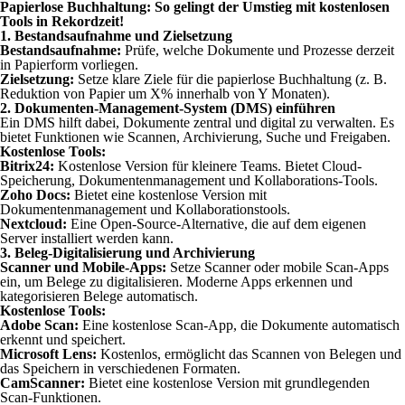
Papierlose Buchhaltung: So gelingt der Umstieg mit kostenlosen
Tools in Rekordzeit!
1.
Bestandsaufnahme und Zielsetzung
Bestandsaufnahme:
Prüfe, welche Dokumente und Prozesse derzeit
in Papierform vorliegen.
Zielsetzung:
Setze klare Ziele für die papierlose Buchhaltung (z. B.
Reduktion von Papier um X% innerhalb von Y Monaten).
2.
Dokumenten-Management-System (DMS) einführen
Ein DMS hilft dabei, Dokumente zentral und digital zu verwalten. Es
bietet Funktionen wie Scannen, Archivierung, Suche und Freigaben.
Kostenlose Tools:
Bitrix24:
Kostenlose Version für kleinere Teams. Bietet Cloud-
Speicherung, Dokumentenmanagement und Kollaborations-Tools.
Zoho Docs:
Bietet eine kostenlose Version mit
Dokumentenmanagement und Kollaborationstools.
Nextcloud:
Eine Open-Source-Alternative, die auf dem eigenen
Server installiert werden kann.
3.
Beleg-Digitalisierung und Archivierung
Scanner und Mobile-Apps:
Setze Scanner oder mobile Scan-Apps
ein, um Belege zu digitalisieren. Moderne Apps erkennen und
kategorisieren Belege automatisch.
Kostenlose Tools:
Adobe Scan:
Eine kostenlose Scan-App, die Dokumente automatisch
erkennt und speichert.
Microsoft Lens:
Kostenlos, ermöglicht das Scannen von Belegen und
das Speichern in verschiedenen Formaten.
CamScanner:
Bietet eine kostenlose Version mit grundlegenden
Scan-Funktionen.