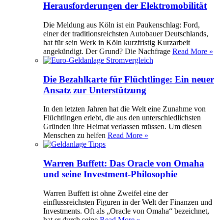
Herausforderungen der Elektromobilität
Die Meldung aus Köln ist ein Paukenschlag: Ford,
einer der traditionsreichsten Autobauer Deutschlands,
hat für sein Werk in Köln kurzfristig Kurzarbeit
angekündigt. Der Grund? Die Nachfrage
Read More »
Die Bezahlkarte für Flüchtlinge: Ein neuer
Ansatz zur Unterstützung
In den letzten Jahren hat die Welt eine Zunahme von
Flüchtlingen erlebt, die aus den unterschiedlichsten
Gründen ihre Heimat verlassen müssen. Um diesen
Menschen zu helfen
Read More »
Warren Buffett: Das Oracle von Omaha
und seine Investment-Philosophie
Warren Buffett ist ohne Zweifel eine der
einflussreichsten Figuren in der Welt der Finanzen und
Investments. Oft als „Oracle von Omaha“ bezeichnet,
hat er durch seine
Read More »