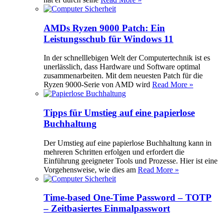
AMDs Ryzen 9000 Patch: Ein
Leistungsschub für Windows 11
In der schnelllebigen Welt der Computertechnik ist es
unerlässlich, dass Hardware und Software optimal
zusammenarbeiten. Mit dem neuesten Patch für die
Ryzen 9000-Serie von AMD wird
Read More »
Tipps für Umstieg auf eine papierlose
Buchhaltung
Der Umstieg auf eine papierlose Buchhaltung kann in
mehreren Schritten erfolgen und erfordert die
Einführung geeigneter Tools und Prozesse. Hier ist eine
Vorgehensweise, wie dies am
Read More »
Time-based One-Time Password – TOTP
– Zeitbasiertes Einmalpasswort