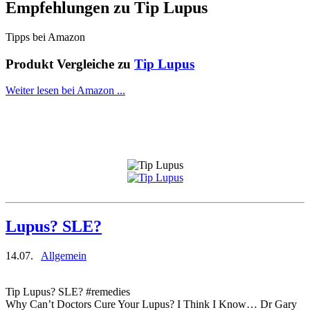
Empfehlungen zu
Tip Lupus
Tipps bei Amazon
Produkt Vergleiche zu
Tip Lupus
Weiter lesen bei Amazon ...
Lupus? SLE?
14.07.
Allgemein
Tip Lupus? SLE? #remedies
Why Can’t Doctors Cure Your Lupus? I Think I Know… Dr Gary