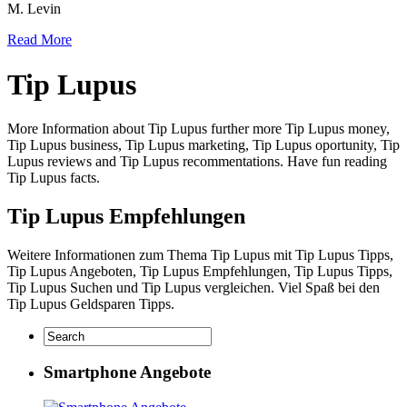
M. Levin
Read More
Tip Lupus
More Information about Tip Lupus further more Tip Lupus money,
Tip Lupus business, Tip Lupus marketing, Tip Lupus oportunity, Tip
Lupus reviews and Tip Lupus recommentations. Have fun reading
Tip Lupus facts.
Tip Lupus Empfehlungen
Weitere Informationen zum Thema Tip Lupus mit Tip Lupus Tipps,
Tip Lupus Angeboten, Tip Lupus Empfehlungen, Tip Lupus Tipps,
Tip Lupus Suchen und Tip Lupus vergleichen. Viel Spaß bei den
Tip Lupus Geldsparen Tipps.
Smartphone Angebote