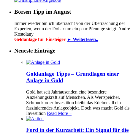
Börsen Tipp im August
Immer wieder bin ich überrascht von der Überraschung der
Experten, wenn der Dollar um ein paar Pfennige steigt. André
Kostolany
Geldanlage für Einsteiger
► Weiterlesen..
Neueste Einträge
Goldanlage Tipps – Grundlagen einer
Anlage in Gold
Gold hat seit Jahrtausenden eine besondere
Anziehungskraft auf Menschen. Als Wertspeicher,
Schmuck oder Investition bleibt das Edelmetall ein
faszinierendes Anlageobjekt. Doch was macht Gold als
Investition
Read More »
Ford in der Kurzarbeit: Ein Signal für die