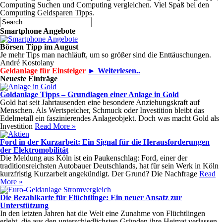
Computing Suchen und Computing vergleichen. Viel Spaß bei den
Computing Geldsparen Tipps.
Smartphone Angebote
Börsen Tipp im August
Je mehr Tips man nachläuft, um so größer sind die Enttäuschungen.
André Kostolany
Geldanlage für Einsteiger
► Weiterlesen..
Neueste Einträge
Goldanlage Tipps – Grundlagen einer Anlage in Gold
Gold hat seit Jahrtausenden eine besondere Anziehungskraft auf
Menschen. Als Wertspeicher, Schmuck oder Investition bleibt das
Edelmetall ein faszinierendes Anlageobjekt. Doch was macht Gold als
Investition
Read More »
Ford in der Kurzarbeit: Ein Signal für die Herausforderungen
der Elektromobilität
Die Meldung aus Köln ist ein Paukenschlag: Ford, einer der
traditionsreichsten Autobauer Deutschlands, hat für sein Werk in Köln
kurzfristig Kurzarbeit angekündigt. Der Grund? Die Nachfrage
Read
More »
Die Bezahlkarte für Flüchtlinge: Ein neuer Ansatz zur
Unterstützung
In den letzten Jahren hat die Welt eine Zunahme von Flüchtlingen
erlebt, die aus den unterschiedlichsten Gründen ihre Heimat verlassen