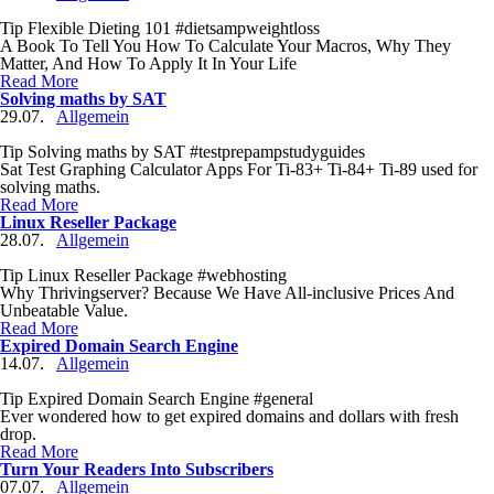
Tip Flexible Dieting 101 #dietsampweightloss
A Book To Tell You How To Calculate Your Macros, Why They
Matter, And How To Apply It In Your Life
Read More
Solving maths by SAT
29.07.
Allgemein
Tip Solving maths by SAT #testprepampstudyguides
Sat Test Graphing Calculator Apps For Ti-83+ Ti-84+ Ti-89 used for
solving maths.
Read More
Linux Reseller Package
28.07.
Allgemein
Tip Linux Reseller Package #webhosting
Why Thrivingserver? Because We Have All-inclusive Prices And
Unbeatable Value.
Read More
Expired Domain Search Engine
14.07.
Allgemein
Tip Expired Domain Search Engine #general
Ever wondered how to get expired domains and dollars with fresh
drop.
Read More
Turn Your Readers Into Subscribers
07.07.
Allgemein