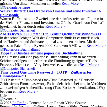
müssen. Um diesen Menschen zu helfen
Read More »
Warren Buffett: Das Oracle von Omaha und seine Investment-
Philosophie
Warren Buffett ist ohne Zweifel eine der einflussreichsten Figuren in
der Welt der Finanzen und Investments. Oft als „Oracle von Omaha“
bezeichnet, hat er durch seine
Read More »
AMDs Ryzen 9000 Patch: Ein Leistungsschub für Windows 11
In der schnelllebigen Welt der Computertechnik ist es unerlässlich,
dass Hardware und Software optimal zusammenarbeiten. Mit dem
neuesten Patch für die Ryzen 9000-Serie von AMD wird
Read More »
Tipps für Umstieg auf eine papierlose Buchhaltung
Der Umstieg auf eine papierlose Buchhaltung kann in mehreren
Schritten erfolgen und erfordert die Einführung geeigneter Tools und
Prozesse. Hier ist eine Vorgehensweise, wie dies am
Read More »
Time-based One-Time Password – TOTP – Zeitbasiertes
Einmalpasswort
TOTP steht für Time-based One-Time Password (auf Deutsch:
Zeitbasiertes Einmalpasswort). Es handelt sich dabei um ein Verfahren
zur zweistufigen Authentifizierung (Two-Factor Authentication, 2FA),
bei dem ein
Read More »
Info
© 2026
Pc Profit
- Content: Laptop Repair Video Course
Powered by Inspiring Online - Laptop Repair Video Course Version: