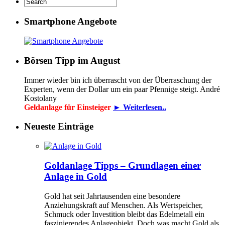
Smartphone Angebote
Börsen Tipp im August
Immer wieder bin ich überrascht von der Überraschung der
Experten, wenn der Dollar um ein paar Pfennige steigt. André
Kostolany
Geldanlage für Einsteiger
► Weiterlesen..
Neueste Einträge
Goldanlage Tipps – Grundlagen einer
Anlage in Gold
Gold hat seit Jahrtausenden eine besondere
Anziehungskraft auf Menschen. Als Wertspeicher,
Schmuck oder Investition bleibt das Edelmetall ein
faszinierendes Anlageobjekt. Doch was macht Gold als