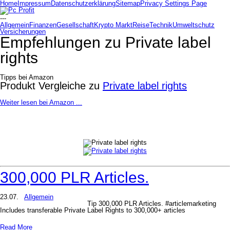
Home
Impressum
Datenschutzerklärung
Sitemap
Privacy Settings Page
---
Allgemein
Finanzen
Gesellschaft
Krypto Markt
Reise
Technik
Umweltschutz
Versicherungen
Empfehlungen zu
Private label
rights
Tipps bei Amazon
Produkt Vergleiche zu
Private label rights
Weiter lesen bei Amazon ...
300,000 PLR Articles.
23.07.
Allgemein
Tip 300,000 PLR Articles. #articlemarketing
Includes transferable Private Label Rights to 300,000+ articles
Read More