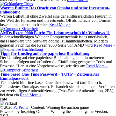
Warren Buffett: Das Oracle von Omaha und seine Investment-
Philosophie
Warren Buffett ist ohne Zweifel eine der einflussreichsten Figuren in
der Welt der Finanzen und Investments. Oft als „Oracle von Omaha“
bezeichnet, hat er durch seine
Read More »
AMDs Ryzen 9000 Patch: Ein Leistungsschub für Windows 11
In der schnelllebigen Welt der Computertechnik ist es unerlässlich,
dass Hardware und Software optimal zusammenarbeiten. Mit dem
neuesten Patch für die Ryzen 9000-Serie von AMD wird
Read More »
Tipps für Umstieg auf eine papierlose Buchhaltung
Der Umstieg auf eine papierlose Buchhaltung kann in mehreren
Schritten erfolgen und erfordert die Einführung geeigneter Tools und
Prozesse. Hier ist eine Vorgehensweise, wie dies am
Read More »
Time-based One-Time Password – TOTP – Zeitbasiertes
Einmalpasswort
TOTP steht für Time-based One-Time Password (auf Deutsch:
Zeitbasiertes Einmalpasswort). Es handelt sich dabei um ein Verfahren
zur zweistufigen Authentifizierung (Two-Factor Authentication, 2FA),
bei dem ein
Read More »
Info
© 2026
Pc Profit
- Content: Winning the auction game
Powered by Inspiring Online - Winning the auction game Version:
7.0.3