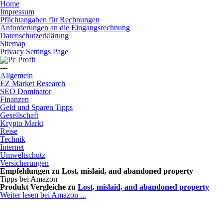
Home
Impressum
Pflichtangaben für Rechnungen
Anforderungen an die Eingangsrechnung
Datenschutzerklärung
Sitemap
Privacy Settings Page
---
Allgemein
EZ Market Research
SEO Dominator
Finanzen
Geld und Sparen Tipps
Gesellschaft
Krypto Markt
Reise
Technik
Internet
Umweltschutz
Versicherungen
Empfehlungen zu
Lost, mislaid, and abandoned property
Tipps bei Amazon
Produkt Vergleiche zu
Lost, mislaid, and abandoned property
Weiter lesen bei Amazon ...