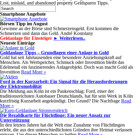
Lost, mislaid, and abandoned property Geldsparen Tipps.
Smartphone Angebote
Börsen Tipp im August
Gewinne an der Börse sind Schmerzensgeld. Erst kommen die
Schmerzen und dann das Geld. André Kostolany
Geldanlage für Einsteiger
► Weiterlesen..
Neueste Einträge
Goldanlage Tipps – Grundlagen einer Anlage in Gold
Gold hat seit Jahrtausenden eine besondere Anziehungskraft auf
Menschen. Als Wertspeicher, Schmuck oder Investition bleibt das
Edelmetall ein faszinierendes Anlageobjekt. Doch was macht Gold als
Investition
Read More »
Ford in der Kurzarbeit: Ein Signal für die Herausforderungen
der Elektromobilität
Die Meldung aus Köln ist ein Paukenschlag: Ford, einer der
traditionsreichsten Autobauer Deutschlands, hat für sein Werk in Köln
kurzfristig Kurzarbeit angekündigt. Der Grund? Die Nachfrage
Read
More »
Die Bezahlkarte für Flüchtlinge: Ein neuer Ansatz zur
Unterstützung
In den letzten Jahren hat die Welt eine Zunahme von Flüchtlingen
erlebt, die aus den unterschiedlichsten Gründen ihre Heimat verlassen
müssen. Um diesen Menschen zu helfen
Read More »