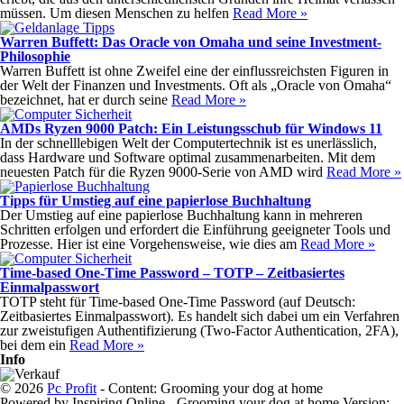
müssen. Um diesen Menschen zu helfen
Read More »
Warren Buffett: Das Oracle von Omaha und seine Investment-
Philosophie
Warren Buffett ist ohne Zweifel eine der einflussreichsten Figuren in
der Welt der Finanzen und Investments. Oft als „Oracle von Omaha“
bezeichnet, hat er durch seine
Read More »
AMDs Ryzen 9000 Patch: Ein Leistungsschub für Windows 11
In der schnelllebigen Welt der Computertechnik ist es unerlässlich,
dass Hardware und Software optimal zusammenarbeiten. Mit dem
neuesten Patch für die Ryzen 9000-Serie von AMD wird
Read More »
Tipps für Umstieg auf eine papierlose Buchhaltung
Der Umstieg auf eine papierlose Buchhaltung kann in mehreren
Schritten erfolgen und erfordert die Einführung geeigneter Tools und
Prozesse. Hier ist eine Vorgehensweise, wie dies am
Read More »
Time-based One-Time Password – TOTP – Zeitbasiertes
Einmalpasswort
TOTP steht für Time-based One-Time Password (auf Deutsch:
Zeitbasiertes Einmalpasswort). Es handelt sich dabei um ein Verfahren
zur zweistufigen Authentifizierung (Two-Factor Authentication, 2FA),
bei dem ein
Read More »
Info
© 2026
Pc Profit
- Content: Grooming your dog at home
Powered by Inspiring Online - Grooming your dog at home Version: