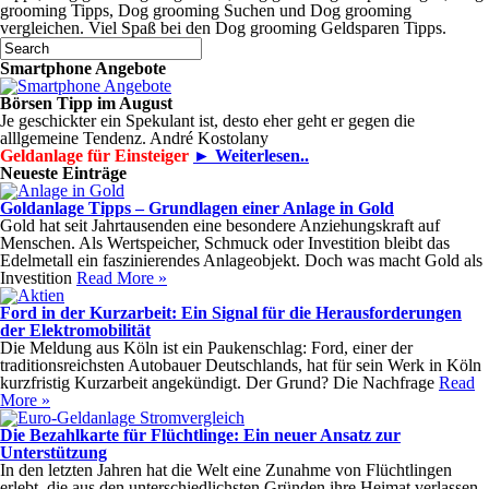
grooming Tipps, Dog grooming Suchen und Dog grooming
vergleichen. Viel Spaß bei den Dog grooming Geldsparen Tipps.
Smartphone Angebote
Börsen Tipp im August
Je geschickter ein Spekulant ist, desto eher geht er gegen die
alllgemeine Tendenz. André Kostolany
Geldanlage für Einsteiger
► Weiterlesen..
Neueste Einträge
Goldanlage Tipps – Grundlagen einer Anlage in Gold
Gold hat seit Jahrtausenden eine besondere Anziehungskraft auf
Menschen. Als Wertspeicher, Schmuck oder Investition bleibt das
Edelmetall ein faszinierendes Anlageobjekt. Doch was macht Gold als
Investition
Read More »
Ford in der Kurzarbeit: Ein Signal für die Herausforderungen
der Elektromobilität
Die Meldung aus Köln ist ein Paukenschlag: Ford, einer der
traditionsreichsten Autobauer Deutschlands, hat für sein Werk in Köln
kurzfristig Kurzarbeit angekündigt. Der Grund? Die Nachfrage
Read
More »
Die Bezahlkarte für Flüchtlinge: Ein neuer Ansatz zur
Unterstützung
In den letzten Jahren hat die Welt eine Zunahme von Flüchtlingen
erlebt, die aus den unterschiedlichsten Gründen ihre Heimat verlassen