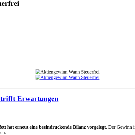
erfrei
trifft Erwartungen
tt hat erneut eine beeindruckende Bilanz vorgelegt.
Der Gewinn im 
ch.