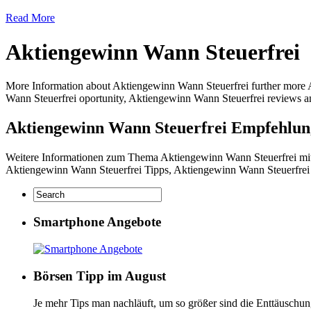
Read More
Aktiengewinn Wann Steuerfrei
More Information about Aktiengewinn Wann Steuerfrei further more
Wann Steuerfrei oportunity, Aktiengewinn Wann Steuerfrei reviews 
Aktiengewinn Wann Steuerfrei Empfehlu
Weitere Informationen zum Thema Aktiengewinn Wann Steuerfrei mi
Aktiengewinn Wann Steuerfrei Tipps, Aktiengewinn Wann Steuerfrei 
Smartphone Angebote
Börsen Tipp im August
Je mehr Tips man nachläuft, um so größer sind die Enttäuschu