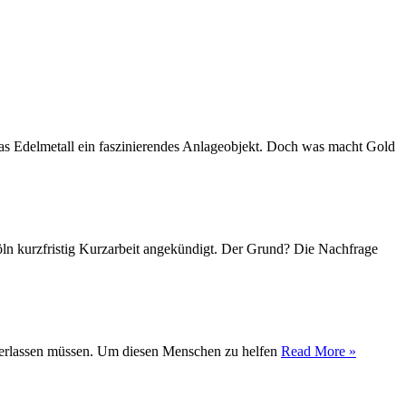
das Edelmetall ein faszinierendes Anlageobjekt. Doch was macht Gold
Köln kurzfristig Kurzarbeit angekündigt. Der Grund? Die Nachfrage
t verlassen müssen. Um diesen Menschen zu helfen
Read More »