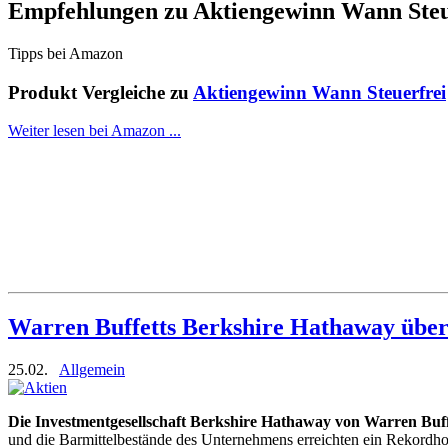
Empfehlungen zu
Aktiengewinn Wann Steu
Tipps bei Amazon
Produkt Vergleiche zu
Aktiengewinn Wann Steuerfrei
Weiter lesen bei Amazon ...
Warren Buffetts Berkshire Hathaway über
25.02.
Allgemein
Die Investmentgesellschaft Berkshire Hathaway von Warren Buffe
und die Barmittelbestände des Unternehmens erreichten ein Rekordho