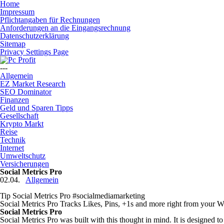
Home
Impressum
Pflichtangaben für Rechnungen
Anforderungen an die Eingangsrechnung
Datenschutzerklärung
Sitemap
Privacy Settings Page
---
Allgemein
EZ Market Research
SEO Dominator
Finanzen
Geld und Sparen Tipps
Gesellschaft
Krypto Markt
Reise
Technik
Internet
Umweltschutz
Versicherungen
Social Metrics Pro
02.04.
Allgemein
Tip Social Metrics Pro #socialmediamarketing
Social Metrics Pro Tracks Likes, Pins, +1s and more right from your
Social Metrics Pro
Social Metrics Pro was built with this thought in mind. It is designed t