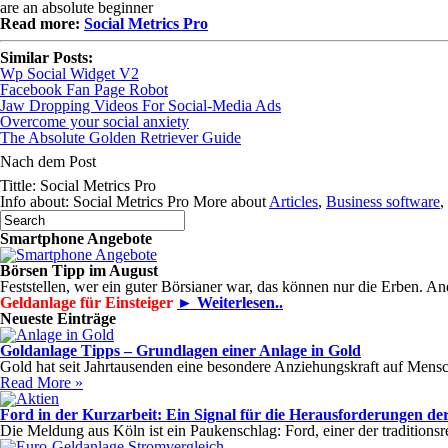
are an absolute beginner
Read more:
Social Metrics Pro
Similar Posts:
Wp Social Widget V2
Facebook Fan Page Robot
Jaw Dropping Videos For Social-Media Ads
Overcome your social anxiety
The Absolute Golden Retriever Guide
Nach dem Post
Tittle: Social Metrics Pro
Info about: Social Metrics Pro More about
Articles
,
Business software
,
Smartphone Angebote
Börsen Tipp im August
Feststellen, wer ein guter Börsianer war, das können nur die Erben. A
Geldanlage für Einsteiger
► Weiterlesen..
Neueste Einträge
Goldanlage Tipps – Grundlagen einer Anlage in Gold
Gold hat seit Jahrtausenden eine besondere Anziehungskraft auf Mensch
Read More »
Ford in der Kurzarbeit: Ein Signal für die Herausforderungen der
Die Meldung aus Köln ist ein Paukenschlag: Ford, einer der tradition