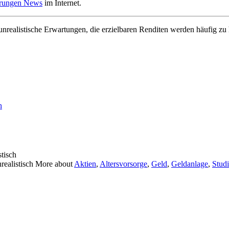
erungen News
im Internet.
realistische Erwartungen, die erzielbaren Renditen werden häufig zu 
n
stisch
nrealistisch More about
Aktien
,
Altersvorsorge
,
Geld
,
Geldanlage
,
Stud