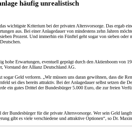
lage häufig unrealistisch
das wichtigste Kriterium bei der privaten Altersvorsorge. Das ergab ei
tungen aus. Bei einer Anlagedauer von mindestens zehn Jahren möchte e
r sieben Prozent. Und immerhin ein Fünftel geht sogar von sieben oder 
 Deutschen.
lig hohe Erwartungen, eventuell geprägt durch den Aktienboom von 19
er, Vorstand der Allianz Deutschland AG.
 sogar Geld verloren. „Wir müssen uns daran gewöhnen, dass die Rendi
feld sei dies bereits attraktiv. Bei der Anlagedauer selbst setzen die
ürde ein gutes Drittel der Bundesbürger 5.000 Euro, die zur freien Verf
 der Bundesbürger für die private Altersvorsorge. Wer sein Geld langfri
herung gibt es viele verschiedene und attraktive Optionen“, so Dr. Maxi