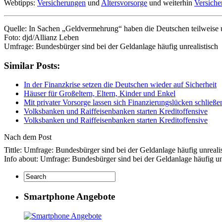
Webtipps:
Versicherungen
und
Altersvorsorge
und weiterhin
Versich
Quelle: In Sachen „Geldvermehrung“ haben die Deutschen teilweise un
Foto: djd/Allianz Leben
Umfrage: Bundesbürger sind bei der Geldanlage häufig unrealistisch
Similar Posts:
In der Finanzkrise setzen die Deutschen wieder auf Sicherheit
Häuser für Großeltern, Eltern, Kinder und Enkel
Mit privater Vorsorge lassen sich Finanzierungslücken schließe
Volksbanken und Raiffeisenbanken starten Kreditoffensive
Volksbanken und Raiffeisenbanken starten Kreditoffensive
Nach dem Post
Tittle: Umfrage: Bundesbürger sind bei der Geldanlage häufig unreali
Info about: Umfrage: Bundesbürger sind bei der Geldanlage häufig u
Smartphone Angebote