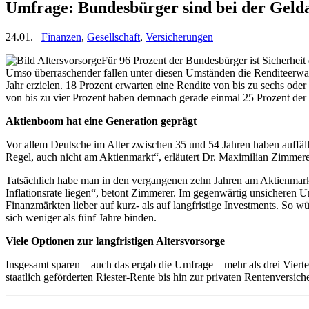
Umfrage: Bundesbürger sind bei der Geldan
24.01.
Finanzen
,
Gesellschaft
,
Versicherungen
Für 96 Prozent der Bundesbürger ist Sicherheit 
Umso überraschender fallen unter diesen Umständen die Renditeerwar
Jahr erzielen. 18 Prozent erwarten eine Rendite von bis zu sechs ode
von bis zu vier Prozent haben demnach gerade einmal 25 Prozent der
Aktienboom hat eine Generation geprägt
Vor allem Deutsche im Alter zwischen 35 und 54 Jahren haben auffäl
Regel, auch nicht am Aktienmarkt“, erläutert Dr. Maximilian Zimmer
Tatsächlich habe man in den vergangenen zehn Jahren am Aktienmarkt
Inflationsrate liegen“, betont Zimmerer. Im gegenwärtig unsicheren Um
Finanzmärkten lieber auf kurz- als auf langfristige Investments. So w
sich weniger als fünf Jahre binden.
Viele Optionen zur langfristigen Altersvorsorge
Insgesamt sparen – auch das ergab die Umfrage – mehr als drei Viertel
staatlich geförderten Riester-Rente bis hin zur privaten Rentenversic