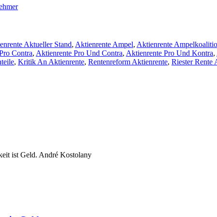
nehmer
enrente Aktueller Stand
,
Aktienrente Ampel
,
Aktienrente Ampelkoaliti
 Pro Contra
,
Aktienrente Pro Und Contra
,
Aktienrente Pro Und Kontra
,
teile
,
Kritik An Aktienrente
,
Rentenreform Aktienrente
,
Riester Rente 
keit ist Geld. André Kostolany