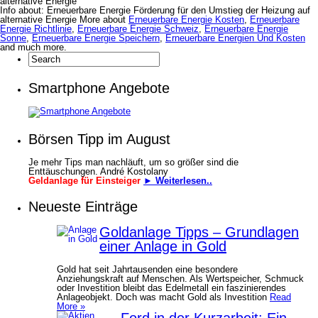
alternative Energie
Info about: Erneuerbare Energie Förderung für den Umstieg der Heizung auf
alternative Energie More about
Erneuerbare Energie Kosten
,
Erneuerbare
Energie Richtlinie
,
Erneuerbare Energie Schweiz
,
Erneuerbare Energie
Sonne
,
Erneuerbare Energie Speichern
,
Erneuerbare Energien Und Kosten
and much more.
Smartphone Angebote
Börsen Tipp im August
Je mehr Tips man nachläuft, um so größer sind die
Enttäuschungen. André Kostolany
Geldanlage für Einsteiger
► Weiterlesen..
Neueste Einträge
Goldanlage Tipps – Grundlagen
einer Anlage in Gold
Gold hat seit Jahrtausenden eine besondere
Anziehungskraft auf Menschen. Als Wertspeicher, Schmuck
oder Investition bleibt das Edelmetall ein faszinierendes
Anlageobjekt. Doch was macht Gold als Investition
Read
More »