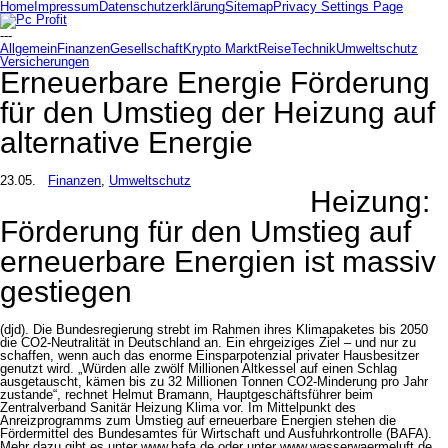
Home
Impressum
Datenschutzerklärung
Sitemap
Privacy Settings Page
---
Allgemein
Finanzen
Gesellschaft
Krypto Markt
Reise
Technik
Umweltschutz
Versicherungen
Erneuerbare Energie Förderung
für den Umstieg der Heizung auf
alternative Energie
23.05.
Finanzen
,
Umweltschutz
Heizung:
Förderung für den Umstieg auf
erneuerbare Energien ist massiv
gestiegen
(djd). Die Bundesregierung strebt im Rahmen ihres Klimapaketes bis 2050
die CO2-Neutralität in Deutschland an. Ein ehrgeiziges Ziel – und nur zu
schaffen, wenn auch das enorme Einsparpotenzial privater Hausbesitzer
genutzt wird. „Würden alle zwölf Millionen Altkessel auf einen Schlag
ausgetauscht, kämen bis zu 32 Millionen Tonnen CO2-Minderung pro Jahr
zustande“, rechnet Helmut Bramann, Hauptgeschäftsführer beim
Zentralverband Sanitär Heizung Klima vor. Im Mittelpunkt des
Anreizprogramms zum Umstieg auf erneuerbare Energien stehen die
Fördermittel des Bundesamtes für Wirtschaft und Ausfuhrkontrolle (BAFA).
Mehr dazu gibt es unter www.bafa.de oder unter www.wasserwaermeluft.de.