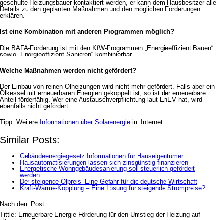
geschulte Heizungsbauer kontaktiert werden, er kann dem Hausbesitzer alle
Details zu den geplanten Maßnahmen und den möglichen Förderungen
erklären.
Ist eine Kombination mit anderen Programmen möglich?
Die BAFA-Förderung ist mit den KfW-Programmen „Energieeffizient Bauen“
sowie „Energieeffizient Sanieren“ kombinierbar.
Welche Maßnahmen werden nicht gefördert?
Der Einbau von reinen Ölheizungen wird nicht mehr gefördert. Falls aber ein
Ölkessel mit erneuerbaren Energien gekoppelt ist, so ist der erneuerbare
Anteil förderfähig. Wer eine Austauschverpflichtung laut EnEV hat, wird
ebenfalls nicht gefördert.
Tipp: Weitere
Informationen über Solarenergie
im Internet.
Similar Posts:
Gebäudeenergiegesetz Informationen für Hauseigentümer
Hausautomatisierungen lassen sich zinsgünstig finanzieren
Energetische Wohngebäudesanierung soll steuerlich gefördert
werden
Der steigende Ölpreis: Eine Gefahr für die deutsche Wirtschaft
Kraft-Wärme-Kopplung – Eine Lösung für steigende Strompreise?
Nach dem Post
Tittle: Erneuerbare Energie Förderung für den Umstieg der Heizung auf