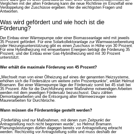
Verglichen mit der alten Förderung kann die neue Richtlinie im Einzelfall eine
Verdoppelung der Zuschüsse ergeben. Hier die wichtigsten Fragen und
Antworten.
Was wird gefördert und wie hoch ist die
Förderung?
Der Einbau einer Wärmepumpe oder einer Biomasseanlage wird mit jeweils
35 Prozent gefördert. Für eine Solarkollektoranlage zur Warmwasserbereitung
oder Heizungsunterstützung gibt es einen Zuschuss in Höhe von 30 Prozent.
Für eine Hybridheizung mit erneuerbaren Energien beträgt die Förderung 35
Prozent, und der Einbau einer Gas-Hybridheizung wird mit 30 Prozent
unterstützt.
Wer erhält die maximale Förderung von 45 Prozent?
„Wechselt man von einer Ölheizung auf eines der genannten Heizsysteme,
erhöhen sich die Fördersätze um weitere zehn Prozentpunkte“, erklärt Helmut
Bramann. Bei einer Wärmepumpe läge der Fördersatz somit bei 45 statt bei
35 Prozent. Alle für die Durchführung einer Maßnahme notwendigen Arbeiten
werden mit dem jeweiligen Fördersatz bezuschusst. Dazu zählen
Demontagearbeiten und die Entsorgung alter Wärmeerzeuger sowie
Maurerarbeiten für Durchbrüche.
Wann müssen die Förderanträge gestellt werden?
„Förderfähig sind nur Maßnahmen, mit denen zum Zeitpunkt der
Antragstellung noch nicht begonnen wurde“, so Helmut Bramann.
Planungsleistungen dürfen dagegen bereits vor Antragstellung erbracht
werden. Rechtzeitig vor Antragstellung sollte und muss deshalb der