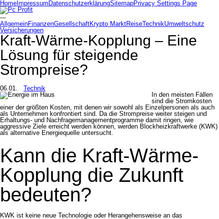
Home
Impressum
Datenschutzerklärung
Sitemap
Privacy Settings Page
---
Allgemein
Finanzen
Gesellschaft
Krypto Markt
Reise
Technik
Umweltschutz
Versicherungen
Kraft-Wärme-Kopplung – Eine
Lösung für steigende
Strompreise?
06.01.
Technik
In den meisten Fällen
sind die Stromkosten
einer der größten Kosten, mit denen wir sowohl als Einzelpersonen als auch
als Unternehmen konfrontiert sind. Da die Strompreise weiter steigen und
Erhaltungs- und Nachfragemanagementprogramme damit ringen, wie
aggressive Ziele erreicht werden können, werden Blockheizkraftwerke (KWK)
als alternative Energiequelle untersucht.
Kann die Kraft-Wärme-
Kopplung die Zukunft
bedeuten?
KWK ist keine neue Technologie oder Herangehensweise an das