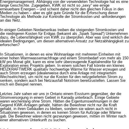
Energiemanagement. Abhängig von der verwendeten Technologie hat es eine
lange Geschichte. Zugegeben, KWK ist nicht so „sexy“ wie einige
erneuerbare Energien – und scheint daher nicht den gleichen Fokus in den
Medien zu haben – aber es gibt gute Gründe für die Erforschung dieser
Technologie als Methode zur Kontrolle der Stromkosten und -anforderungen
an das Netz.
In einigen Gebieten Nordamerikas treiben die steigenden Stromkosten und
die niedrigeren Kosten für Erdgas (bekannt als „Spark Spread“) Unternehmen
dazu, die Lebensfähigkeit von KWK zu überprüfen. Aber was sind wirklich die
idealen Bedingungen, um diesen alternativen Ansatz zur Netzabhängigkeit zu
erforschen?
In Situationen, in denen es eine Wohnanlage mit mehreren Einheiten mit
einer hohen Warmwassernachfrage und einem Strombedarf von mehr als 150
kW pro Monat gibt, kann es eine sehr überzeugende Kapitalrendite für die
Exploration eines Projekts geben. In einem solchen Fall könnte ein kleines
HEIZKRAFTWERK qualitativ hochwertige Wärme für Wasser erzeugen und
auch Strom erzeugen (idealerweise durch eine Anlage mit integriertem
Wechselrichter), um nicht nur die Kosten für den netzgelieferten Strom zu
senken, sondern auch bei Netzausfall Notstrom bereitzustellen. Lassen Sie
mich ein Beispiel nennen.
Letztes Jahr sahen wir uns in Ontario einem Eissturm gegenüber, der die
Stromversorgung in einem Gebiet in Kanada unterbrach. Einige Gebiete
waren wochenlang ohne Strom. Hätten die Eigentumswohnungen in der
Gegend KWK-Anlagen gehabt, hätten die Bewohner nicht nur die Kraft
gehabt, in ihren Gebäuden zu bleiben, sondern sie wären auch nicht in
Situationen gewesen, in denen es keinen Strom für Aufzüge oder Wärme
gab. Die Bewohner wären nicht gezwungen gewesen, mitten im Winter nach
einer alternativen Unterkunft zu suchen.