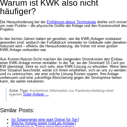
Warum ist KWK also nicht
häufiger?
Die Herausforderung bei der
Einführung dieser Technologie
drehte sich immer
um zwei Punkte – die physische Größe der Anlage und den Kostenvorteil des
Projekts.
In den letzten Jahren haben wir gesehen, wie die KWK-Anlagen modularer
geworden sind, wodurch der Fußabdruck entweder im Gebäude oder daneben
reduziert wird – effektiv die Herausforderung, die früher mit einer großen
KWK-Anlage verbunden war.
Aus Kosten-Nutzen-Sicht machen die steigenden Stromkosten den Einbau
einer KWK-Anlage immer rentabler. In der Tat, wo der Stromtarif 15 Cent pro
KW übersteigt, lohnt es sich sehr, eine KWK-Lösung zu erkunden. Wenn dies
Ihre Situation beschreibt, würde ich Ihnen empfehlen, sich an uns zu wenden
und zu untersuchen, wie eine solche Lösung Kosten sparen, Ihre Anlage
verbessern und eine zukünftige Absicherung gegen die Strompreise bieten
kann, die weiter eskalieren.
Solar Tipp:
Kostenlose Information zur Kaufentscheidung einer
eigenen
Solar Anlage …
Similar Posts:
Ist Solarenergie eine gute Option für Sie?
Welche Vorteile bietet Gold als Anlage?
Geldanlage in Zeiten einer Finanzkrise