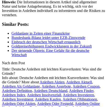
Hinweis:
Die Informationen in diesem Artikel sind allgemeiner
Natur und keine Anlageberatung. Es ist wichtig, sich vor der
Investition in Anleihen individuell zu informieren und die Risiken zu
verstehen.
Similar Posts:
Geldanlage in Zeiten einer Finanzkrise
Bundesbank-Bilanz leidet unter EZB-Zinswende
Einbruch der deutschen Wirtschaft erstaunlich
Goldpreiserhöhungen Endwicklungen in der Zukunft
Der steigende Ölpreis: Eine Gefahr für die deutsche
Wirtschaft
Nach dem Post
Tittle: Deutsche Anleihen mit leichten Kursverlusten: Was sind die
Gründe?
Info about: Deutsche Anleihen mit leichten Kursverlusten: Was sind
die Gründe? More about
Anleihen Aktien
,
Anleihen Aktuell
,
Anleihen Als Geldanlage
,
Anleihen Angebote
,
Anleihen Coupon
,
Anleihen Definition
,
Anleihen Deutschland
,
Anleihen Finder
,
Anleihen Index
,
Anleihen Insolvenzfall
,
Anleihen Investieren
,
Anleihen Investment
,
Anleihen Kaufen
,
Anleihen Obligationen
,
Anleihen Oder Aktien
,
Anleihen Oder Festgeld
,
Anleihen Online