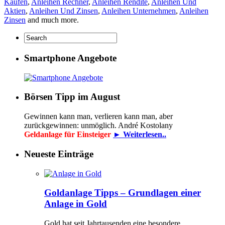
Kaufen
,
Anleihen Rechner
,
Anleihen Rendite
,
Anleihen Und
Aktien
,
Anleihen Und Zinsen
,
Anleihen Unternehmen
,
Anleihen
Zinsen
and much more.
Smartphone Angebote
Börsen Tipp im August
Gewinnen kann man, verlieren kann man, aber
zurückgewinnen: unmöglich. André Kostolany
Geldanlage für Einsteiger
► Weiterlesen..
Neueste Einträge
Goldanlage Tipps – Grundlagen einer
Anlage in Gold
Gold hat seit Jahrtausenden eine besondere