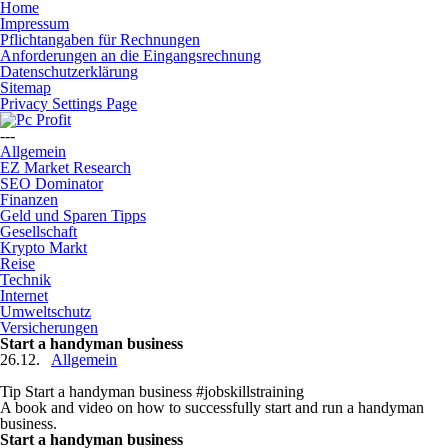
Home
Impressum
Pflichtangaben für Rechnungen
Anforderungen an die Eingangsrechnung
Datenschutzerklärung
Sitemap
Privacy Settings Page
---
Allgemein
EZ Market Research
SEO Dominator
Finanzen
Geld und Sparen Tipps
Gesellschaft
Krypto Markt
Reise
Technik
Internet
Umweltschutz
Versicherungen
Start a handyman business
26.12.
Allgemein
Tip Start a handyman business #jobskillstraining
A book and video on how to successfully start and run a handyman
business.
Start a handyman business