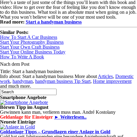
Here’s a taste of just some of the things you’ll learn with this book and
video: How to get over the fear of feeling like you don’t know enough
to do this business. What tool is an absolute must when going on a job.
What you won’t believe will be one of your most used tools.
Read more:
Start a handyman business
Similar Posts:
How To Start A Car Business
Start Your Photography Business
Start Your Own Craft Business
Start Your Online Business Today
How To Write A Book
Nach dem Post
Tittle: Start a handyman business
Info about: Start a handyman business More about
Articles
,
Domestic
work
,
handyman
,
handyman business Tip Start
,
Home improvement
and much more.
Smartphone Angebote
Börsen Tipp im August
Gewinnen kann man, verlieren muss man. André Kostolany
Geldanlage für Einsteiger
► Weiterlesen..
Neueste Einträge
Goldanlage Tipps – Grundlagen einer Anlage in Gold
Gold hat seit Jahrtausenden eine besondere Anziehungskraft auf