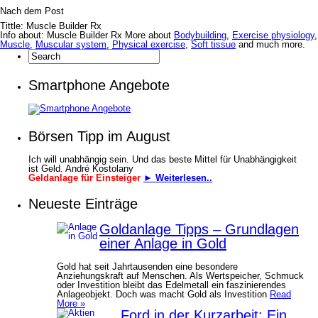
Nach dem Post
Tittle: Muscle Builder Rx
Info about: Muscle Builder Rx More about
Bodybuilding
,
Exercise physiology
,
Muscle
,
Muscular system
,
Physical exercise
,
Soft tissue
and much more.
Smartphone Angebote
Börsen Tipp im August
Ich will unabhängig sein. Und das beste Mittel für Unabhängigkeit
ist Geld. André Kostolany
Geldanlage für Einsteiger
► Weiterlesen..
Neueste Einträge
Goldanlage Tipps – Grundlagen
einer Anlage in Gold
Gold hat seit Jahrtausenden eine besondere
Anziehungskraft auf Menschen. Als Wertspeicher, Schmuck
oder Investition bleibt das Edelmetall ein faszinierendes
Anlageobjekt. Doch was macht Gold als Investition
Read
More »
Ford in der Kurzarbeit: Ein