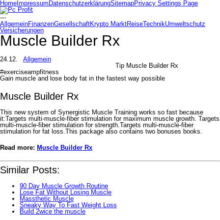
Home
Impressum
Datenschutzerklärung
Sitemap
Privacy Settings Page
---
Allgemein
Finanzen
Gesellschaft
Krypto Markt
Reise
Technik
Umweltschutz
Versicherungen
Muscle Builder Rx
24.12.
Allgemein
Tip Muscle Builder Rx
#exerciseampfitness
Gain muscle and lose body fat in the fastest way possible
Muscle Builder Rx
This new system of Synergistic Muscle Training works so fast because
it:Targets multi-muscle-fiber stimulation for maximum muscle growth. Targets
multi-muscle-fiber stimulation for strength.Targets multi-muscle-fiber
stimulation for fat loss.This package also contains two bonuses books.
Read more:
Muscle Builder Rx
Similar Posts:
90 Day Muscle Growth Routine
Lose Fat Without Losing Muscle
Massthetic Muscle
Sneaky Way To Fast Weight Loss
Build 2wice the muscle