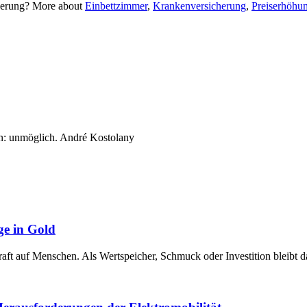
cherung? More about
Einbettzimmer
,
Krankenversicherung
,
Preiserhöhu
n: unmöglich. André Kostolany
ge in Gold
raft auf Menschen. Als Wertspeicher, Schmuck oder Investition bleibt 