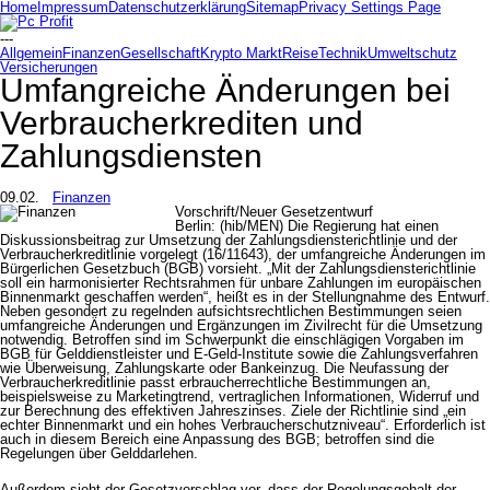
Home
Impressum
Datenschutzerklärung
Sitemap
Privacy Settings Page
---
Allgemein
Finanzen
Gesellschaft
Krypto Markt
Reise
Technik
Umweltschutz
Versicherungen
Umfangreiche Änderungen bei
Verbraucherkrediten und
Zahlungsdiensten
09.02.
Finanzen
Vorschrift/Neuer Gesetzentwurf
Berlin: (hib/MEN) Die Regierung hat einen
Diskussionsbeitrag zur Umsetzung der Zahlungsdiensterichtlinie und der
Verbraucherkreditlinie vorgelegt (16/11643), der umfangreiche Änderungen im
Bürgerlichen Gesetzbuch (BGB) vorsieht. „Mit der Zahlungsdiensterichtlinie
soll ein harmonisierter Rechtsrahmen für unbare Zahlungen im europäischen
Binnenmarkt geschaffen werden“, heißt es in der Stellungnahme des Entwurf.
Neben gesondert zu regelnden aufsichtsrechtlichen Bestimmungen seien
umfangreiche Änderungen und Ergänzungen im Zivilrecht für die Umsetzung
notwendig. Betroffen sind im Schwerpunkt die einschlägigen Vorgaben im
BGB für Gelddienstleister und E-Geld-Institute sowie die Zahlungsverfahren
wie Überweisung, Zahlungskarte oder Bankeinzug. Die Neufassung der
Verbraucherkreditlinie passt erbraucherrechtliche Bestimmungen an,
beispielsweise zu Marketingtrend, vertraglichen Informationen, Widerruf und
zur Berechnung des effektiven Jahreszinses. Ziele der Richtlinie sind „ein
echter Binnenmarkt und ein hohes Verbraucherschutzniveau“. Erforderlich ist
auch in diesem Bereich eine Anpassung des BGB; betroffen sind die
Regelungen über Gelddarlehen.
Außerdem sieht der Gesetzvorschlag vor, dass der Regelungsgehalt der