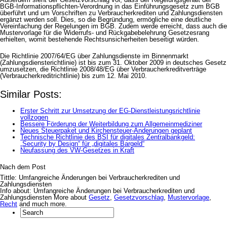
BGB-Informationspflichten-Verordnung in das Einführungsgesetz zum BGB
überführt und um Vorschriften zu Verbraucherkrediten und Zahlungsdiensten
ergänzt werden soll. Dies, so die Begründung, ermögliche eine deutliche
Vereinfachung der Regelungen im BGB. Zudem werde erreicht, dass auch die
Mustervorlage für die Widerrufs- und Rückgabebelehrung Gesetzesrang
erhielten, womit bestehende Rechtsunsicherheiten beseitigt würden.
Die Richtlinie 2007/64/EG über Zahlungsdienste im Binnenmarkt
(Zahlungsdiensterichtlinie) ist bis zum 31. Oktober 2009 in deutsches Gesetz
umzusetzen, die Richtlinie 2008/48/EG über Verbraucherkreditverträge
(Verbraucherkreditrichtlinie) bis zum 12. Mai 2010.
Similar Posts:
Erster Schritt zur Umsetzung der EG-Dienstleistungsrichtlinie
vollzogen
Bessere Förderung der Weiterbildung zum Allgemeinmediziner
Neues Steuerpaket und Kirchensteuer-Änderungen geplant
Technische Richtlinie des BSI für digitales Zentralbankgeld:
„Security by Design“ für „digitales Bargeld“
Neufassung des VW-Gesetzes in Kraft
Nach dem Post
Tittle: Umfangreiche Änderungen bei Verbraucherkrediten und
Zahlungsdiensten
Info about: Umfangreiche Änderungen bei Verbraucherkrediten und
Zahlungsdiensten More about
Gesetz
,
Gesetzvorschlag
,
Mustervorlage
,
Recht
and much more.