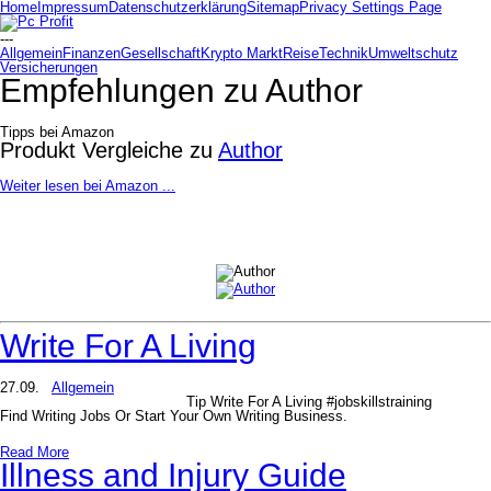
Home
Impressum
Datenschutzerklärung
Sitemap
Privacy Settings Page
---
Allgemein
Finanzen
Gesellschaft
Krypto Markt
Reise
Technik
Umweltschutz
Versicherungen
Empfehlungen zu
Author
Tipps bei Amazon
Produkt Vergleiche zu
Author
Weiter lesen bei Amazon ...
Write For A Living
27.09.
Allgemein
Tip Write For A Living #jobskillstraining
Find Writing Jobs Or Start Your Own Writing Business.
Read More
Illness and Injury Guide