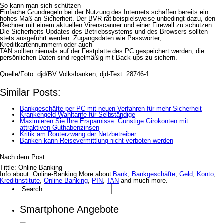
So kann man sich schützen
Einfache Grundregeln bei der Nutzung des Internets schaffen bereits ein
hohes Maß an Sicherheit. Der BVR rät beispielsweise unbedingt dazu, den
Rechner mit einem aktuellen Virenscanner und einer Firewall zu schützen.
Die Sicherheits-Updates des Betriebssystems und des Browsers sollten
stets ausgeführt werden. Zugangsdaten wie Passwörter,
Kreditkartennummern oder auch
TAN sollten niemals auf der Festplatte des PC gespeichert werden, die
persönlichen Daten sind regelmäßig mit Back-ups zu sichern.
Quelle/Foto: djd/BV Volksbanken, djd-Text: 28746-1
Similar Posts:
Bankgeschäfte per PC mit neuen Verfahren für mehr Sicherheit
Krankengeld-Wahltarife für Selbständige
Maximieren Sie Ihre Ersparnisse: Günstige Girokonten mit
attraktiven Guthabenzinsen
Kritik am Routerzwang der Netzbetreiber
Banken kann Reisevermittlung nicht verboten werden
Nach dem Post
Tittle: Online-Banking
Info about: Online-Banking More about
Bank
,
Bankgeschäfte
,
Geld
,
Konto
,
Kreditinstitute
,
Online-Banking
,
PIN
,
TAN
and much more.
Smartphone Angebote