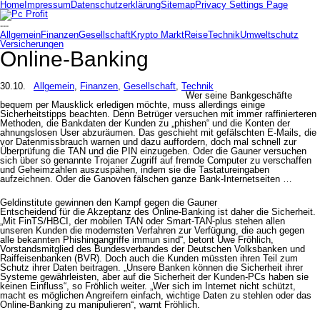
Home
Impressum
Datenschutzerklärung
Sitemap
Privacy Settings Page
---
Allgemein
Finanzen
Gesellschaft
Krypto Markt
Reise
Technik
Umweltschutz
Versicherungen
Online-Banking
30.10.
Allgemein
,
Finanzen
,
Gesellschaft
,
Technik
Wer seine Bankgeschäfte
bequem per Mausklick erledigen möchte, muss allerdings einige
Sicherheitstipps beachten. Denn Betrüger versuchen mit immer raffinierteren
Methoden, die Bankdaten der Kunden zu „phishen“ und die Konten der
ahnungslosen User abzuräumen. Das geschieht mit gefälschten E-Mails, die
vor Datenmissbrauch warnen und dazu auffordern, doch mal schnell zur
Überprüfung die TAN und die PIN einzugeben. Oder die Gauner versuchen
sich über so genannte Trojaner Zugriff auf fremde Computer zu verschaffen
und Geheimzahlen auszuspähen, indem sie die Tastatureingaben
aufzeichnen. Oder die Ganoven fälschen ganze Bank-Internetseiten …
Geldinstitute gewinnen den Kampf gegen die Gauner
Entscheidend für die Akzeptanz des Online-Banking ist daher die Sicherheit.
„Mit FinTS/HBCI, der mobilen TAN oder Smart-TAN-plus stehen allen
unseren Kunden die modernsten Verfahren zur Verfügung, die auch gegen
alle bekannten Phishingangriffe immun sind“, betont Uwe Fröhlich,
Vorstandsmitglied des Bundesverbandes der Deutschen Volksbanken und
Raiffeisenbanken (BVR). Doch auch die Kunden müssten ihren Teil zum
Schutz ihrer Daten beitragen. „Unsere Banken können die Sicherheit ihrer
Systeme gewährleisten, aber auf die Sicherheit der Kunden-PCs haben sie
keinen Einfluss“, so Fröhlich weiter. „Wer sich im Internet nicht schützt,
macht es möglichen Angreifern einfach, wichtige Daten zu stehlen oder das
Online-Banking zu manipulieren“, warnt Fröhlich.