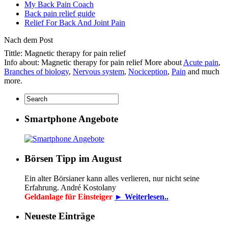
My Back Pain Coach
Back pain relief guide
Relief For Back And Joint Pain
Nach dem Post
Tittle: Magnetic therapy for pain relief
Info about: Magnetic therapy for pain relief More about
Acute pain
,
Branches of biology
,
Nervous system
,
Nociception
,
Pain
and much
more.
Smartphone Angebote
Börsen Tipp im August
Ein alter Börsianer kann alles verlieren, nur nicht seine
Erfahrung. André Kostolany
Geldanlage für Einsteiger
► Weiterlesen..
Neueste Einträge