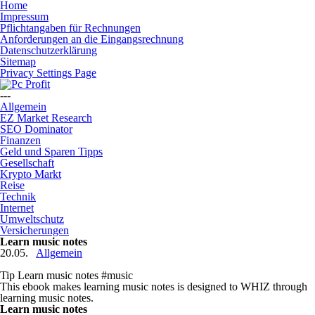
Home
Impressum
Pflichtangaben für Rechnungen
Anforderungen an die Eingangsrechnung
Datenschutzerklärung
Sitemap
Privacy Settings Page
---
Allgemein
EZ Market Research
SEO Dominator
Finanzen
Geld und Sparen Tipps
Gesellschaft
Krypto Markt
Reise
Technik
Internet
Umweltschutz
Versicherungen
Learn music notes
20.05.
Allgemein
Tip Learn music notes #music
This ebook makes learning music notes is designed to WHIZ through
learning music notes.
Learn music notes