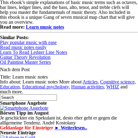
This ebook’s simple explanations of basic music terms such as octaves,
bar lines, ledger lines, and the bass, alto, tenor, and treble clefs will
help you master the fundamentals of music theory. Also included in
this ebook is a unique Gang of seven musical map chart that will give
you an overview.
Read more:
Learn music notes
Similar Posts:
Play popular music with ease
Read music notes easily
Learn To Read Ledger Line Notes
Guitar Theory Revolution
Oil Painting Master Series
Nach dem Post
Tittle: Learn music notes
Info about: Learn music notes More about
Articles
,
Cognitive science
,
Education
,
Educational psychology
,
Human activities
,
WHIZ
and
much more.
Smartphone Angebote
Börsen Tipp im August
Je geschickter ein Spekulant ist, desto eher geht er gegen die
alllgemeine Tendenz. André Kostolany
Geldanlage für Einsteiger
► Weiterlesen..
Neueste Einträge