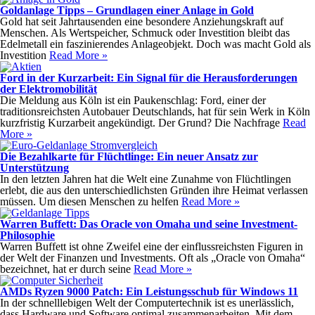
Goldanlage Tipps – Grundlagen einer Anlage in Gold
Gold hat seit Jahrtausenden eine besondere Anziehungskraft auf
Menschen. Als Wertspeicher, Schmuck oder Investition bleibt das
Edelmetall ein faszinierendes Anlageobjekt. Doch was macht Gold als
Investition
Read More »
Ford in der Kurzarbeit: Ein Signal für die Herausforderungen
der Elektromobilität
Die Meldung aus Köln ist ein Paukenschlag: Ford, einer der
traditionsreichsten Autobauer Deutschlands, hat für sein Werk in Köln
kurzfristig Kurzarbeit angekündigt. Der Grund? Die Nachfrage
Read
More »
Die Bezahlkarte für Flüchtlinge: Ein neuer Ansatz zur
Unterstützung
In den letzten Jahren hat die Welt eine Zunahme von Flüchtlingen
erlebt, die aus den unterschiedlichsten Gründen ihre Heimat verlassen
müssen. Um diesen Menschen zu helfen
Read More »
Warren Buffett: Das Oracle von Omaha und seine Investment-
Philosophie
Warren Buffett ist ohne Zweifel eine der einflussreichsten Figuren in
der Welt der Finanzen und Investments. Oft als „Oracle von Omaha“
bezeichnet, hat er durch seine
Read More »
AMDs Ryzen 9000 Patch: Ein Leistungsschub für Windows 11
In der schnelllebigen Welt der Computertechnik ist es unerlässlich,
dass Hardware und Software optimal zusammenarbeiten. Mit dem