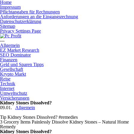
Home
Impressum
Pflichtangaben für Rechnungen
Anforderungen an die Eingangsrechnung
Datenschutzerklärung
Sitemap
Privacy Settings Page
---
Allgemein
EZ Market Research
SEO Dominator
Finanzen
Geld und Sparen Tipps
Gesellschaft
Krypto Markt
Reise
Technik
Internet
Umweltschutz
Versicherungen
Kidney Stones Dissolved?
09.01.
Allgemein
Tip Kidney Stones Dissolved? #remedies
3 Grocery Items Painlessly Dissolve Kidney Stones – Natural Home
Remedy
Kidney Stones Dissolved?