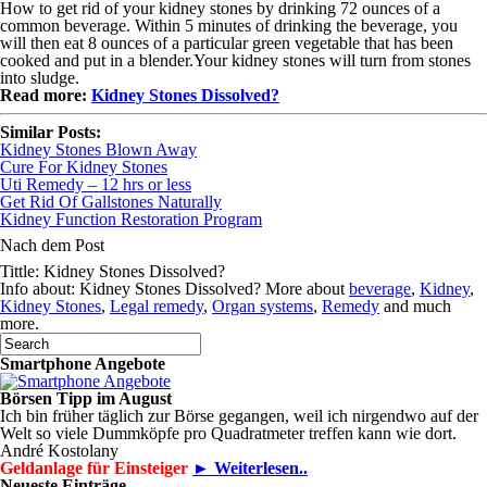
How to get rid of your kidney stones by drinking 72 ounces of a
common beverage. Within 5 minutes of drinking the beverage, you
will then eat 8 ounces of a particular green vegetable that has been
cooked and put in a blender.Your kidney stones will turn from stones
into sludge.
Read more:
Kidney Stones Dissolved?
Similar Posts:
Kidney Stones Blown Away
Cure For Kidney Stones
Uti Remedy – 12 hrs or less
Get Rid Of Gallstones Naturally
Kidney Function Restoration Program
Nach dem Post
Tittle: Kidney Stones Dissolved?
Info about: Kidney Stones Dissolved? More about
beverage
,
Kidney
,
Kidney Stones
,
Legal remedy
,
Organ systems
,
Remedy
and much
more.
Smartphone Angebote
Börsen Tipp im August
Ich bin früher täglich zur Börse gegangen, weil ich nirgendwo auf der
Welt so viele Dummköpfe pro Quadrat­meter treffen kann wie dort.
André Kostolany
Geldanlage für Einsteiger
► Weiterlesen..
Neueste Einträge