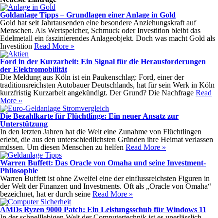
Goldanlage Tipps – Grundlagen einer Anlage in Gold
Gold hat seit Jahrtausenden eine besondere Anziehungskraft auf
Menschen. Als Wertspeicher, Schmuck oder Investition bleibt das
Edelmetall ein faszinierendes Anlageobjekt. Doch was macht Gold als
Investition
Read More »
Ford in der Kurzarbeit: Ein Signal für die Herausforderungen
der Elektromobilität
Die Meldung aus Köln ist ein Paukenschlag: Ford, einer der
traditionsreichsten Autobauer Deutschlands, hat für sein Werk in Köln
kurzfristig Kurzarbeit angekündigt. Der Grund? Die Nachfrage
Read
More »
Die Bezahlkarte für Flüchtlinge: Ein neuer Ansatz zur
Unterstützung
In den letzten Jahren hat die Welt eine Zunahme von Flüchtlingen
erlebt, die aus den unterschiedlichsten Gründen ihre Heimat verlassen
müssen. Um diesen Menschen zu helfen
Read More »
Warren Buffett: Das Oracle von Omaha und seine Investment-
Philosophie
Warren Buffett ist ohne Zweifel eine der einflussreichsten Figuren in
der Welt der Finanzen und Investments. Oft als „Oracle von Omaha“
bezeichnet, hat er durch seine
Read More »
AMDs Ryzen 9000 Patch: Ein Leistungsschub für Windows 11
In der schnelllebigen Welt der Computertechnik ist es unerlässlich,