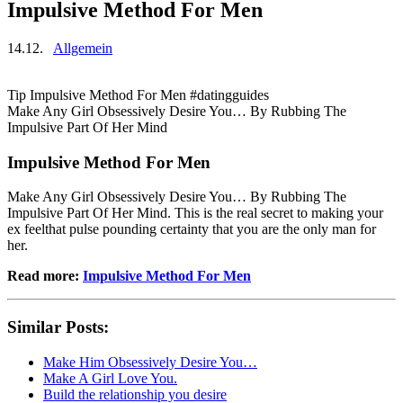
Impulsive Method For Men
14.12.
Allgemein
Tip Impulsive Method For Men #datingguides
Make Any Girl Obsessively Desire You… By Rubbing The
Impulsive Part Of Her Mind
Impulsive Method For Men
Make Any Girl Obsessively Desire You… By Rubbing The
Impulsive Part Of Her Mind. This is the real secret to making your
ex feelthat pulse pounding certainty that you are the only man for
her.
Read more:
Impulsive Method For Men
Similar Posts:
Make Him Obsessively Desire You…
Make A Girl Love You.
Build the relationship you desire