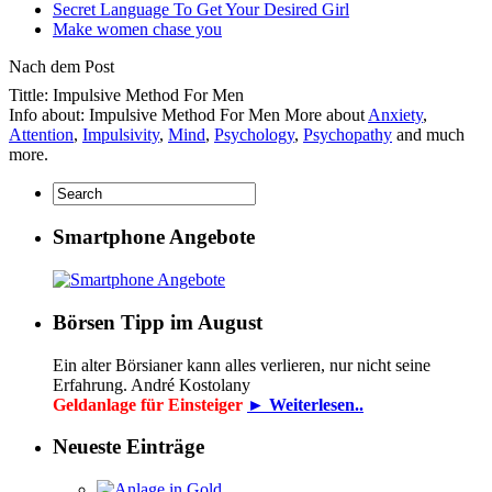
Secret Language To Get Your Desired Girl
Make women chase you
Nach dem Post
Tittle: Impulsive Method For Men
Info about: Impulsive Method For Men More about
Anxiety
,
Attention
,
Impulsivity
,
Mind
,
Psychology
,
Psychopathy
and much
more.
Smartphone Angebote
Börsen Tipp im August
Ein alter Börsianer kann alles verlieren, nur nicht seine
Erfahrung. André Kostolany
Geldanlage für Einsteiger
► Weiterlesen..
Neueste Einträge