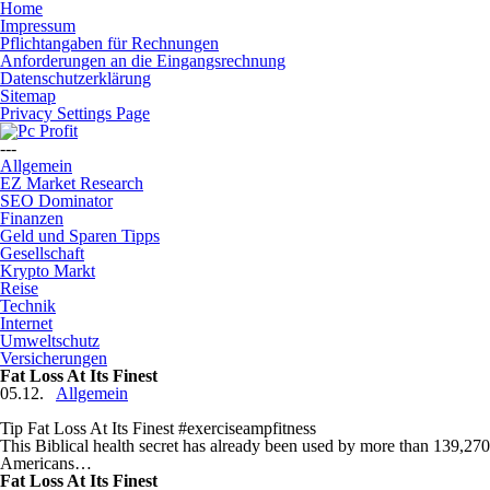
Home
Impressum
Pflichtangaben für Rechnungen
Anforderungen an die Eingangsrechnung
Datenschutzerklärung
Sitemap
Privacy Settings Page
---
Allgemein
EZ Market Research
SEO Dominator
Finanzen
Geld und Sparen Tipps
Gesellschaft
Krypto Markt
Reise
Technik
Internet
Umweltschutz
Versicherungen
Fat Loss At Its Finest
05.12.
Allgemein
Tip Fat Loss At Its Finest #exerciseampfitness
This Biblical health secret has already been used by more than 139,270
Americans…
Fat Loss At Its Finest