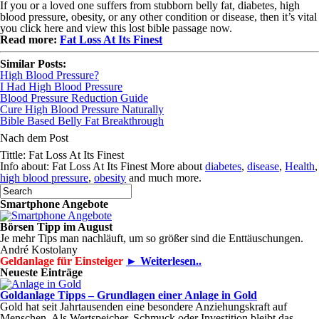
If you or a loved one suffers from stubborn belly fat, diabetes, high
blood pressure, obesity, or any other condition or disease, then it’s vital
you click here and view this lost bible passage now.
Read more:
Fat Loss At Its Finest
Similar Posts:
High Blood Pressure?
I Had High Blood Pressure
Blood Pressure Reduction Guide
Cure High Blood Pressure Naturally
Bible Based Belly Fat Breakthrough
Nach dem Post
Tittle: Fat Loss At Its Finest
Info about: Fat Loss At Its Finest More about
diabetes
,
disease
,
Health
,
high blood pressure
,
obesity
and much more.
Smartphone Angebote
Börsen Tipp im August
Je mehr Tips man nachläuft, um so größer sind die Enttäuschungen.
André Kostolany
Geldanlage für Einsteiger
► Weiterlesen..
Neueste Einträge
Goldanlage Tipps – Grundlagen einer Anlage in Gold
Gold hat seit Jahrtausenden eine besondere Anziehungskraft auf
Menschen. Als Wertspeicher, Schmuck oder Investition bleibt das