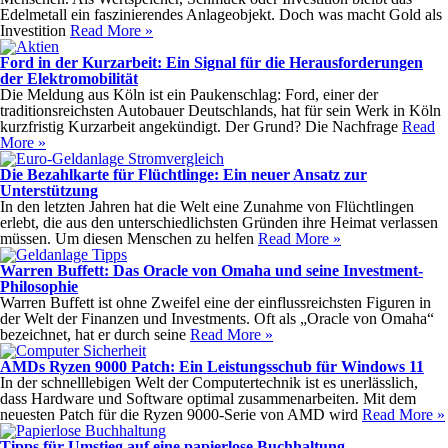
Edelmetall ein faszinierendes Anlageobjekt. Doch was macht Gold als
Investition
Read More »
Ford in der Kurzarbeit: Ein Signal für die Herausforderungen
der Elektromobilität
Die Meldung aus Köln ist ein Paukenschlag: Ford, einer der
traditionsreichsten Autobauer Deutschlands, hat für sein Werk in Köln
kurzfristig Kurzarbeit angekündigt. Der Grund? Die Nachfrage
Read
More »
Die Bezahlkarte für Flüchtlinge: Ein neuer Ansatz zur
Unterstützung
In den letzten Jahren hat die Welt eine Zunahme von Flüchtlingen
erlebt, die aus den unterschiedlichsten Gründen ihre Heimat verlassen
müssen. Um diesen Menschen zu helfen
Read More »
Warren Buffett: Das Oracle von Omaha und seine Investment-
Philosophie
Warren Buffett ist ohne Zweifel eine der einflussreichsten Figuren in
der Welt der Finanzen und Investments. Oft als „Oracle von Omaha“
bezeichnet, hat er durch seine
Read More »
AMDs Ryzen 9000 Patch: Ein Leistungsschub für Windows 11
In der schnelllebigen Welt der Computertechnik ist es unerlässlich,
dass Hardware und Software optimal zusammenarbeiten. Mit dem
neuesten Patch für die Ryzen 9000-Serie von AMD wird
Read More »
Tipps für Umstieg auf eine papierlose Buchhaltung