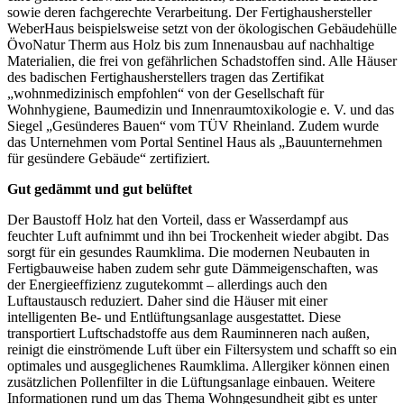
sowie deren fachgerechte Verarbeitung. Der Fertighaushersteller
WeberHaus beispielsweise setzt von der ökologischen Gebäudehülle
ÖvoNatur Therm aus Holz bis zum Innenausbau auf nachhaltige
Materialien, die frei von gefährlichen Schadstoffen sind. Alle Häuser
des badischen Fertighausherstellers tragen das Zertifikat
„wohnmedizinisch empfohlen“ von der Gesellschaft für
Wohnhygiene, Baumedizin und Innenraumtoxikologie e. V. und das
Siegel „Gesünderes Bauen“ vom TÜV Rheinland. Zudem wurde
das Unternehmen vom Portal Sentinel Haus als „Bauunternehmen
für gesündere Gebäude“ zertifiziert.
Gut gedämmt und gut belüftet
Der Baustoff Holz hat den Vorteil, dass er Wasserdampf aus
feuchter Luft aufnimmt und ihn bei Trockenheit wieder abgibt. Das
sorgt für ein gesundes Raumklima. Die modernen Neubauten in
Fertigbauweise haben zudem sehr gute Dämmeigenschaften, was
der Energieeffizienz zugutekommt – allerdings auch den
Luftaustausch reduziert. Daher sind die Häuser mit einer
intelligenten Be- und Entlüftungsanlage ausgestattet. Diese
transportiert Luftschadstoffe aus dem Rauminneren nach außen,
reinigt die einströmende Luft über ein Filtersystem und schafft so ein
optimales und ausgeglichenes Raumklima. Allergiker können einen
zusätzlichen Pollenfilter in die Lüftungsanlage einbauen. Weitere
Informationen rund um das Thema Wohngesundheit gibt es unter