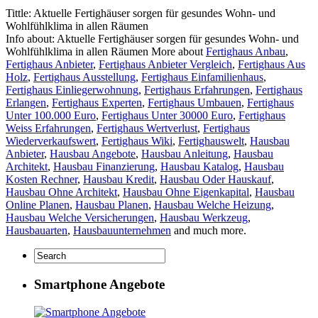
Tittle: Aktuelle Fertighäuser sorgen für gesundes Wohn- und
Wohlfühlklima in allen Räumen
Info about: Aktuelle Fertighäuser sorgen für gesundes Wohn- und
Wohlfühlklima in allen Räumen More about
Fertighaus Anbau
,
Fertighaus Anbieter
,
Fertighaus Anbieter Vergleich
,
Fertighaus Aus
Holz
,
Fertighaus Ausstellung
,
Fertighaus Einfamilienhaus
,
Fertighaus Einliegerwohnung
,
Fertighaus Erfahrungen
,
Fertighaus
Erlangen
,
Fertighaus Experten
,
Fertighaus Umbauen
,
Fertighaus
Unter 100.000 Euro
,
Fertighaus Unter 30000 Euro
,
Fertighaus
Weiss Erfahrungen
,
Fertighaus Wertverlust
,
Fertighaus
Wiederverkaufswert
,
Fertighaus Wiki
,
Fertighauswelt
,
Hausbau
Anbieter
,
Hausbau Angebote
,
Hausbau Anleitung
,
Hausbau
Architekt
,
Hausbau Finanzierung
,
Hausbau Katalog
,
Hausbau
Kosten Rechner
,
Hausbau Kredit
,
Hausbau Oder Hauskauf
,
Hausbau Ohne Architekt
,
Hausbau Ohne Eigenkapital
,
Hausbau
Online Planen
,
Hausbau Planen
,
Hausbau Welche Heizung
,
Hausbau Welche Versicherungen
,
Hausbau Werkzeug
,
Hausbauarten
,
Hausbauunternehmen
and much more.
Smartphone Angebote