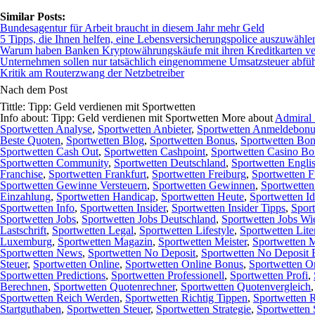
Similar Posts:
Bundesagentur für Arbeit braucht in diesem Jahr mehr Geld
5 Tipps, die Ihnen helfen, eine Lebensversicherungspolice auszuwähle
Warum haben Banken Kryptowährungskäufe mit ihren Kreditkarten ve
Unternehmen sollen nur tatsächlich eingenommene Umsatzsteuer abfü
Kritik am Routerzwang der Netzbetreiber
Nach dem Post
Tittle: Tipp: Geld verdienen mit Sportwetten
Info about: Tipp: Geld verdienen mit Sportwetten More about
Admiral 
Sportwetten Analyse
,
Sportwetten Anbieter
,
Sportwetten Anmeldebonu
Beste Quoten
,
Sportwetten Blog
,
Sportwetten Bonus
,
Sportwetten Bo
Sportwetten Cash Out
,
Sportwetten Cashpoint
,
Sportwetten Casino Bo
Sportwetten Community
,
Sportwetten Deutschland
,
Sportwetten Engli
Franchise
,
Sportwetten Frankfurt
,
Sportwetten Freiburg
,
Sportwetten F
Sportwetten Gewinne Versteuern
,
Sportwetten Gewinnen
,
Sportwetten
Einzahlung
,
Sportwetten Handicap
,
Sportwetten Heute
,
Sportwetten I
Sportwetten Info
,
Sportwetten Insider
,
Sportwetten Insider Tipps
,
Sport
Sportwetten Jobs
,
Sportwetten Jobs Deutschland
,
Sportwetten Jobs Wi
Lastschrift
,
Sportwetten Legal
,
Sportwetten Lifestyle
,
Sportwetten Lite
Luxemburg
,
Sportwetten Magazin
,
Sportwetten Meister
,
Sportwetten M
Sportwetten News
,
Sportwetten No Deposit
,
Sportwetten No Deposit
Steuer
,
Sportwetten Online
,
Sportwetten Online Bonus
,
Sportwetten O
Sportwetten Predictions
,
Sportwetten Professionell
,
Sportwetten Profi
,
Berechnen
,
Sportwetten Quotenrechner
,
Sportwetten Quotenvergleich
Sportwetten Reich Werden
,
Sportwetten Richtig Tippen
,
Sportwetten 
Startguthaben
,
Sportwetten Steuer
,
Sportwetten Strategie
,
Sportwetten 