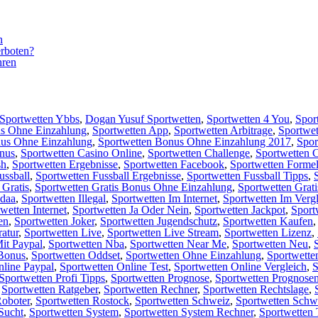
n
rboten?
hren
Sportwetten Ybbs
,
Dogan Yusuf Sportwetten
,
Sportwetten 4 You
,
Spor
s Ohne Einzahlung
,
Sportwetten App
,
Sportwetten Arbitrage
,
Sportwe
nus Ohne Einzahlung
,
Sportwetten Bonus Ohne Einzahlung 2017
,
Spor
nus
,
Sportwetten Casino Online
,
Sportwetten Challenge
,
Sportwetten 
sh
,
Sportwetten Ergebnisse
,
Sportwetten Facebook
,
Sportwetten Formel
ussball
,
Sportwetten Fussball Ergebnisse
,
Sportwetten Fussball Tipps
,
 Gratis
,
Sportwetten Gratis Bonus Ohne Einzahlung
,
Sportwetten Grat
ddaa
,
Sportwetten Illegal
,
Sportwetten Im Internet
,
Sportwetten Im Verg
wetten Internet
,
Sportwetten Ja Oder Nein
,
Sportwetten Jackpot
,
Sport
en
,
Sportwetten Joker
,
Sportwetten Jugendschutz
,
Sportwetten Kaufen
ratur
,
Sportwetten Live
,
Sportwetten Live Stream
,
Sportwetten Lizenz
,
it Paypal
,
Sportwetten Nba
,
Sportwetten Near Me
,
Sportwetten Neu
,
 Bonus
,
Sportwetten Oddset
,
Sportwetten Ohne Einzahlung
,
Sportwette
nline Paypal
,
Sportwetten Online Test
,
Sportwetten Online Vergleich
,
S
Sportwetten Profi Tipps
,
Sportwetten Prognose
,
Sportwetten Prognose
,
Sportwetten Ratgeber
,
Sportwetten Rechner
,
Sportwetten Rechtslage
,
Roboter
,
Sportwetten Rostock
,
Sportwetten Schweiz
,
Sportwetten Schw
Sucht
,
Sportwetten System
,
Sportwetten System Rechner
,
Sportwetten 