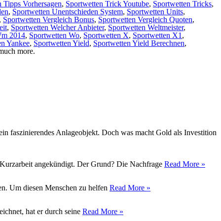
n Tipps Vorhersagen
,
Sportwetten Trick Youtube
,
Sportwetten Tricks
,
den
,
Sportwetten Unentschieden System
,
Sportwetten Units
,
,
Sportwetten Vergleich Bonus
,
Sportwetten Vergleich Quoten
,
eit
,
Sportwetten Welcher Anbieter
,
Sportwetten Weltmeister
,
Wm 2014
,
Sportwetten Wo
,
Sportwetten X
,
Sportwetten X1
,
en Yankee
,
Sportwetten Yield
,
Sportwetten Yield Berechnen
,
much more.
ein faszinierendes Anlageobjekt. Doch was macht Gold als Investition
tig Kurzarbeit angekündigt. Der Grund? Die Nachfrage
Read More »
ssen. Um diesen Menschen zu helfen
Read More »
eichnet, hat er durch seine
Read More »