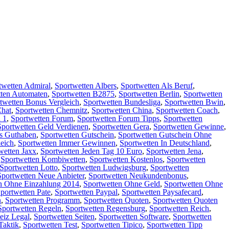
twetten Admiral
,
Sportwetten Albers
,
Sportwetten Als Beruf
,
tten Automaten
,
Sportwetten B2875
,
Sportwetten Berlin
,
Sportwetten
twetten Bonus Vergleich
,
Sportwetten Bundesliga
,
Sportwetten Bwin
,
Chat
,
Sportwetten Chemnitz
,
Sportwetten China
,
Sportwetten Coach
,
 1
,
Sportwetten Forum
,
Sportwetten Forum Tipps
,
Sportwetten
Sportwetten Geld Verdienen
,
Sportwetten Gera
,
Sportwetten Gewinne
,
is Guthaben
,
Sportwetten Gutschein
,
Sportwetten Gutschein Ohne
leich
,
Sportwetten Immer Gewinnen
,
Sportwetten In Deutschland
,
wetten Jaxx
,
Sportwetten Jeden Tag 10 Euro
,
Sportwetten Jena
,
,
Sportwetten Kombiwetten
,
Sportwetten Kostenlos
,
Sportwetten
Sportwetten Lotto
,
Sportwetten Ludwigsburg
,
Sportwetten
Sportwetten Neue Anbieter
,
Sportwetten Neukundenbonus
,
n Ohne Einzahlung 2014
,
Sportwetten Ohne Geld
,
Sportwetten Ohne
portwetten Pate
,
Sportwetten Paypal
,
Sportwetten Paysafecard
,
n
,
Sportwetten Programm
,
Sportwetten Quoten
,
Sportwetten Quoten
Sportwetten Regeln
,
Sportwetten Regensburg
,
Sportwetten Reich
,
eiz Legal
,
Sportwetten Seiten
,
Sportwetten Software
,
Sportwetten
Taktik
,
Sportwetten Test
,
Sportwetten Tipico
,
Sportwetten Tipp