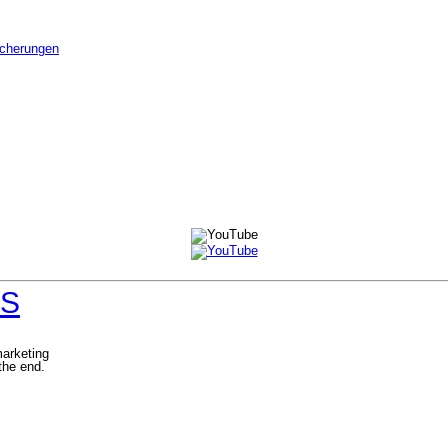
icherungen
KS
arketing
the end.