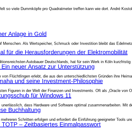
 Welt so viele Dummköpfe pro Quadrat­meter treffen kann wie dort. André Kosto
er Anlage in Gold
f Menschen. Als Wertspeicher, Schmuck oder Investition bleibt das Edelmetal
nal für die Herausforderungen der Elektromobilität
ditionsreichsten Autobauer Deutschlands, hat für sein Werk in Köln kurzfrist
: Ein neuer Ansatz zur Unterstützung
me von Flüchtlingen erlebt, die aus den unterschiedlichsten Gründen ihre H
maha und seine Investment-Philosophie
chsten Figuren in der Welt der Finanzen und Investments. Oft als „Oracle von
tungsschub für Windows 11
 es unerlässlich, dass Hardware und Software optimal zusammenarbeiten. Mit
lose Buchhaltung
 mehreren Schritten erfolgen und erfordert die Einführung geeigneter Tools u
TOTP – Zeitbasiertes Einmalpasswort