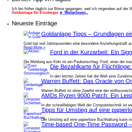
Ich bin früher täglich zur Börse gegangen, weil ich nirgendwo auf der
Geldanlage für Einsteiger
► Weiterlesen..
Neueste Einträge
Goldanlage Tipps – Grundlagen ein
Gold hat seit Jahrtausenden eine besondere Anziehungskraft au
Read More »
Ford in der Kurzarbeit: Ein Sig
Die Meldung aus Köln ist ein Paukenschlag: Ford, einer der tra
Die Bezahlkarte für Flüchtlinge
In den letzten Jahren hat die Welt eine Zunah
Warren Buffett: Das Oracle von O
Warren Buffett ist ohne Zweifel eine der einflussrei
AMDs Ryzen 9000 Patch: Ein Leis
In der schnelllebigen Welt der Computertechnik ist
Tipps für Umstieg auf eine papier
Der Umstieg auf eine papierlose Buchhaltung kann in
Time-based One-Time Password – 