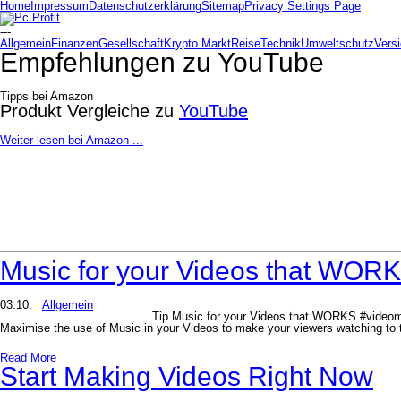
Home
Impressum
Datenschutzerklärung
Sitemap
Privacy Settings Page
---
Allgemein
Finanzen
Gesellschaft
Krypto Markt
Reise
Technik
Umweltschutz
Vers
Empfehlungen zu
YouTube
Tipps bei Amazon
Produkt Vergleiche zu
YouTube
Weiter lesen bei Amazon ...
Music for your Videos that WOR
03.10.
Allgemein
Tip Music for your Videos that WORKS #videom
Maximise the use of Music in your Videos to make your viewers watching to 
Read More
Start Making Videos Right Now