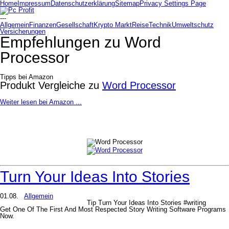
Home
Impressum
Datenschutzerklärung
Sitemap
Privacy Settings Page
---
Allgemein
Finanzen
Gesellschaft
Krypto Markt
Reise
Technik
Umweltschutz
Versicherungen
Empfehlungen zu
Word
Processor
Tipps bei Amazon
Produkt Vergleiche zu
Word Processor
Weiter lesen bei Amazon ...
Turn Your Ideas Into Stories
01.08.
Allgemein
Tip Turn Your Ideas Into Stories #writing
Get One Of The First And Most Respected Story Writing Software Programs
Now.