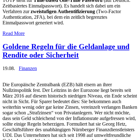
TOTP steht für
Time-based One-Time Password
(auf Deutsch:
Zeitbasiertes Einmalpasswort). Es handelt sich dabei um ein
Verfahren zur
zweistufigen Authentifizierung
(Two-Factor
Authentication, 2FA), bei dem ein zeitlich begrenztes
Einmalpasswort generiert wird.
Read More
Goldene Regeln für die Geldanlage und
Rendite oder Sicherheit
19.08.
Finanzen
Die Europäische Zentralbank (EZB) hält eisern an ihrer
Nullzinspolitik fest. Der Leitzins in der Eurozone liegt bereits seit
März 2016 auf diesem historisch niedrigen Niveau, ein Ende scheint
nicht in Sicht. Für Sparer bedeutet dies: Sie bekommen auch
weiterhin wenig oder gar keine Zinsen, vereinzelt verlangen Banken
sogar schon „Strafzinsen“ von Privatanlegern. Wer nicht möchte,
dass sein Geld schleichend von der Inflationsrate aufgefressen wird,
sollte einige Regeln beherzigen. Formuliert hat sie Georg Hetz,
Geschäftsführer des unabhängigen Nürnberger Finanzdienstleisters
UDI. Das Unternehmen hat sich seit 1998 auf umweltfreundliche