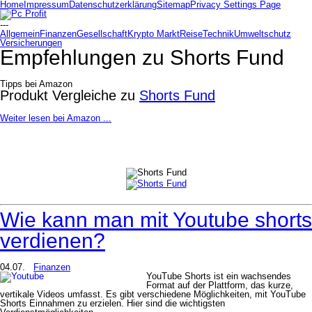
Home
Impressum
Datenschutzerklärung
Sitemap
Privacy Settings Page
---
Allgemein
Finanzen
Gesellschaft
Krypto Markt
Reise
Technik
Umweltschutz
Versicherungen
Empfehlungen zu
Shorts Fund
Tipps bei Amazon
Produkt Vergleiche zu
Shorts Fund
Weiter lesen bei Amazon ...
Wie kann man mit Youtube shorts
verdienen?
04.07.
Finanzen
YouTube Shorts ist ein wachsendes
Format auf der Plattform, das kurze,
vertikale Videos umfasst. Es gibt verschiedene Möglichkeiten, mit YouTube
Shorts Einnahmen zu erzielen. Hier sind die wichtigsten