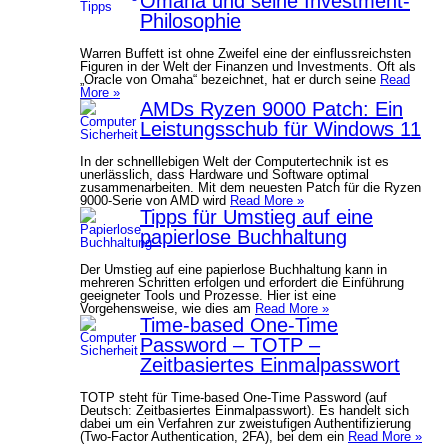
Omaha und seine Investment-
Philosophie
Warren Buffett ist ohne Zweifel eine der einflussreichsten
Figuren in der Welt der Finanzen und Investments. Oft als
„Oracle von Omaha“ bezeichnet, hat er durch seine
Read
More »
AMDs Ryzen 9000 Patch: Ein
Leistungsschub für Windows 11
In der schnelllebigen Welt der Computertechnik ist es
unerlässlich, dass Hardware und Software optimal
zusammenarbeiten. Mit dem neuesten Patch für die Ryzen
9000-Serie von AMD wird
Read More »
Tipps für Umstieg auf eine
papierlose Buchhaltung
Der Umstieg auf eine papierlose Buchhaltung kann in
mehreren Schritten erfolgen und erfordert die Einführung
geeigneter Tools und Prozesse. Hier ist eine
Vorgehensweise, wie dies am
Read More »
Time-based One-Time
Password – TOTP –
Zeitbasiertes Einmalpasswort
TOTP steht für Time-based One-Time Password (auf
Deutsch: Zeitbasiertes Einmalpasswort). Es handelt sich
dabei um ein Verfahren zur zweistufigen Authentifizierung
(Two-Factor Authentication, 2FA), bei dem ein
Read More »