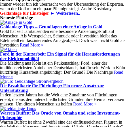
Immer wieder bin ich überrascht von der Überraschung der Experten,
wenn der Dollar um ein paar Pfennige steigt. André Kostolany
Geldanlage für Einsteiger
► Weiterlesen..
Neueste Einträge
Goldanlage Tipps – Grundlagen einer Anlage in Gold
Gold hat seit Jahrtausenden eine besondere Anziehungskraft auf
Menschen. Als Wertspeicher, Schmuck oder Investition bleibt das
Edelmetall ein faszinierendes Anlageobjekt. Doch was macht Gold als
Investition
Read More »
Ford in der Kurzarbeit: Ein Signal für die Herausforderungen
der Elektromobilität
Die Meldung aus Köln ist ein Paukenschlag: Ford, einer der
traditionsreichsten Autobauer Deutschlands, hat für sein Werk in Köln
kurzfristig Kurzarbeit angekündigt. Der Grund? Die Nachfrage
Read
More »
Die Bezahlkarte für Flüchtlinge: Ein neuer Ansatz zur
Unterstützung
In den letzten Jahren hat die Welt eine Zunahme von Flüchtlingen
erlebt, die aus den unterschiedlichsten Gründen ihre Heimat verlassen
müssen. Um diesen Menschen zu helfen
Read More »
Warren Buffett: Das Oracle von Omaha und seine Investment-
Philosophie
Warren Buffett ist ohne Zweifel eine der einflussreichsten Figuren in
der Welt der Finanzen und Investments. Oft als „Oracle von Omaha“