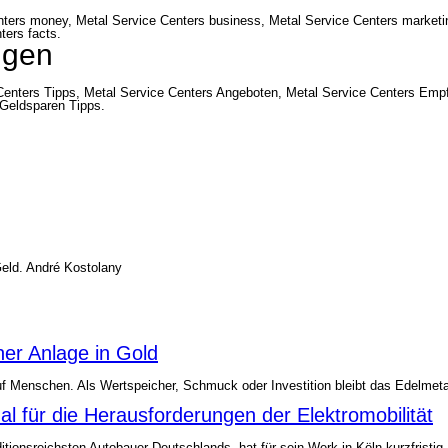
nters money, Metal Service Centers business, Metal Service Centers marketin
ters facts.
ngen
Centers Tipps, Metal Service Centers Angeboten, Metal Service Centers Emp
 Geldsparen Tipps.
Geld. André Kostolany
er Anlage in Gold
f Menschen. Als Wertspeicher, Schmuck oder Investition bleibt das Edelmetal
nal für die Herausforderungen der Elektromobilität
ditionsreichsten Autobauer Deutschlands, hat für sein Werk in Köln kurzfrist