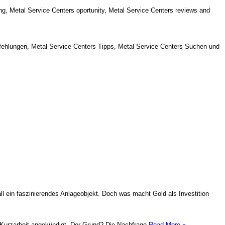
g, Metal Service Centers oportunity, Metal Service Centers reviews and
fehlungen, Metal Service Centers Tipps, Metal Service Centers Suchen und
l ein faszinierendes Anlageobjekt. Doch was macht Gold als Investition
ig Kurzarbeit angekündigt. Der Grund? Die Nachfrage
Read More »