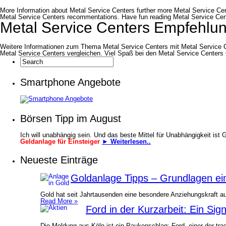
More Information about Metal Service Centers further more Metal Service Ce
Metal Service Centers recommentations. Have fun reading Metal Service Cen
Metal Service Centers Empfehlu
Weitere Informationen zum Thema Metal Service Centers mit Metal Service 
Metal Service Centers vergleichen. Viel Spaß bei den Metal Service Centers
Smartphone Angebote
Börsen Tipp im August
Ich will unabhängig sein. Und das beste Mittel für Unabhängigkeit ist 
Geldanlage für Einsteiger
► Weiterlesen..
Neueste Einträge
Goldanlage Tipps – Grundlagen ein
Gold hat seit Jahrtausenden eine besondere Anziehungskraft au
Read More »
Ford in der Kurzarbeit: Ein Sig
Die Meldung aus Köln ist ein Paukenschlag: Ford, einer der tra