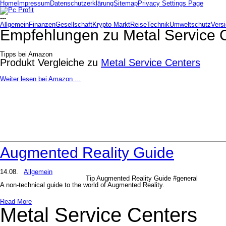
Home
Impressum
Datenschutzerklärung
Sitemap
Privacy Settings Page
---
Allgemein
Finanzen
Gesellschaft
Krypto Markt
Reise
Technik
Umweltschutz
Vers
Empfehlungen zu
Metal Service 
Tipps bei Amazon
Produkt Vergleiche zu
Metal Service Centers
Weiter lesen bei Amazon ...
Augmented Reality Guide
14.08.
Allgemein
Tip Augmented Reality Guide #general
A non-technical guide to the world of Augmented Reality.
Read More
Metal Service Centers