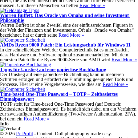
erlebt, die aus den unterschiedlichsten Gründen ihre Heimat verlassen
müssen. Um diesen Menschen zu helfen
Read More »
Warren Buffett: Das Oracle von Omaha und seine Investment-
Philosophie
Warren Buffett ist ohne Zweifel eine der einflussreichsten Figuren in
der Welt der Finanzen und Investments. Oft als „Oracle von Omaha“
bezeichnet, hat er durch seine
Read More »
AMDs Ryzen 9000 Patch: Ein Leistungsschub für Windows 11
In der schnelllebigen Welt der Computertechnik ist es unerlässlich,
dass Hardware und Software optimal zusammenarbeiten. Mit dem
neuesten Patch für die Ryzen 9000-Serie von AMD wird
Read More »
Tipps für Umstieg auf eine papierlose Buchhaltung
Der Umstieg auf eine papierlose Buchhaltung kann in mehreren
Schritten erfolgen und erfordert die Einführung geeigneter Tools und
Prozesse. Hier ist eine Vorgehensweise, wie dies am
Read More »
Time-based One-Time Password – TOTP – Zeitbasiertes
Einmalpasswort
TOTP steht für Time-based One-Time Password (auf Deutsch:
Zeitbasiertes Einmalpasswort). Es handelt sich dabei um ein Verfahren
zur zweistufigen Authentifizierung (Two-Factor Authentication, 2FA),
bei dem ein
Read More »
Info
© 2026
Pc Profit
- Content: Doll photography made easy.