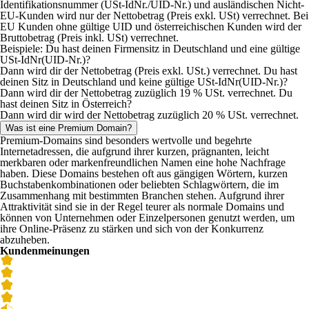
Identifikationsnummer (USt-IdNr./UID-Nr.) und ausländischen Nicht-
EU-Kunden wird nur der Nettobetrag (Preis exkl. USt) verrechnet. Bei
EU Kunden ohne gültige UID und österreichischen Kunden wird der
Bruttobetrag (Preis inkl. USt) verrechnet.
Beispiele: Du hast deinen Firmensitz in Deutschland und eine gültige
USt-IdNr(UID-Nr.)?
Dann wird dir der Nettobetrag (Preis exkl. USt.) verrechnet. Du hast
deinen Sitz in Deutschland und keine gültige USt-IdNr(UID-Nr.)?
Dann wird dir der Nettobetrag zuzüglich 19 % USt. verrechnet. Du
hast deinen Sitz in Österreich?
Dann wird dir wird der Nettobetrag zuzüglich 20 % USt. verrechnet.
Was ist eine Premium Domain?
Premium-Domains sind besonders wertvolle und begehrte
Internetadressen, die aufgrund ihrer kurzen, prägnanten, leicht
merkbaren oder markenfreundlichen Namen eine hohe Nachfrage
haben. Diese Domains bestehen oft aus gängigen Wörtern, kurzen
Buchstabenkombinationen oder beliebten Schlagwörtern, die im
Zusammenhang mit bestimmten Branchen stehen. Aufgrund ihrer
Attraktivität sind sie in der Regel teurer als normale Domains und
können von Unternehmen oder Einzelpersonen genutzt werden, um
ihre Online-Präsenz zu stärken und sich von der Konkurrenz
abzuheben.
Kundenmeinungen