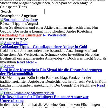
Suchen und Magalie vergleichen. Viel Spaß bei den Magalie
Geldsparen Tipps.
Smartphone Angebote
Börsen Tipp im August
Einer Straßenbahn und einer Aktie darf man nie nachlaufen. Nur
Geduld: Die nächste kommt mit Sicherheit. André Kostolany
Geldanlage für Einsteiger
► Weiterlesen..
Neueste Einträge
Goldanlage Tipps – Grundlagen einer Anlage in Gold
Gold hat seit Jahrtausenden eine besondere Anziehungskraft auf
Menschen. Als Wertspeicher, Schmuck oder Investition bleibt das
Edelmetall ein faszinierendes Anlageobjekt. Doch was macht Gold als
Investition
Read More »
Ford in der Kurzarbeit: Ein Signal für die Herausforderungen
der Elektromobilität
Die Meldung aus Köln ist ein Paukenschlag: Ford, einer der
traditionsreichsten Autobauer Deutschlands, hat für sein Werk in Köln
kurzfristig Kurzarbeit angekündigt. Der Grund? Die Nachfrage
Read
More »
Die Bezahlkarte für Flüchtlinge: Ein neuer Ansatz zur
Unterstützung
In den letzten Jahren hat die Welt eine Zunahme von Flüchtlingen