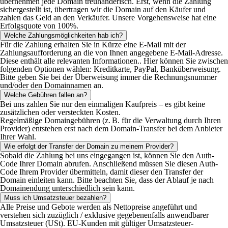
übernehmen jede Domain treuhänderisch. Erst, wenn die Zahlung
sichergestellt ist, übertragen wir die Domain auf den Käufer und
zahlen das Geld an den Verkäufer. Unsere Vorgehensweise hat eine
Erfolgsquote von 100%.
Welche Zahlungsmöglichkeiten hab ich?
Für die Zahlung erhalten Sie in Kürze eine E-Mail mit der
Zahlungsaufforderung an die von Ihnen angegebene E-Mail-Adresse.
Diese enthält alle relevanten Informationen.. Hier können Sie zwischen
folgenden Optionen wählen: Kreditkarte, PayPal, Banküberweisung.
Bitte geben Sie bei der Überweisung immer die Rechnungsnummer
und/oder den Domainnamen an.
Welche Gebühren fallen an?
Bei uns zahlen Sie nur den einmaligen Kaufpreis – es gibt keine
zusätzlichen oder versteckten Kosten.
Regelmäßige Domaingebühren (z. B. für die Verwaltung durch Ihren
Provider) entstehen erst nach dem Domain-Transfer bei dem Anbieter
Ihrer Wahl.
Wie erfolgt der Transfer der Domain zu meinem Provider?
Sobald die Zahlung bei uns eingegangen ist, können Sie den Auth-
Code Ihrer Domain abrufen. Anschließend müssen Sie diesen Auth-
Code Ihrem Provider übermitteln, damit dieser den Transfer der
Domain einleiten kann. Bitte beachten Sie, dass der Ablauf je nach
Domainendung unterschiedlich sein kann.
Muss ich Umsatzsteuer bezahlen?
Alle Preise und Gebote werden als Nettopreise angeführt und
verstehen sich zuzüglich / exklusive gegebenenfalls anwendbarer
Umsatzsteuer (USt). EU-Kunden mit gültiger Umsatzsteuer-