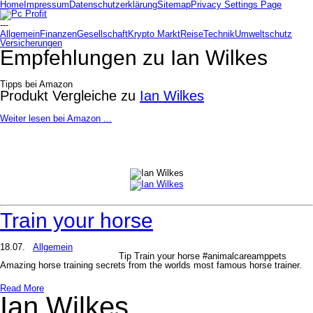
Home
Impressum
Datenschutzerklärung
Sitemap
Privacy Settings Page
---
Allgemein
Finanzen
Gesellschaft
Krypto Markt
Reise
Technik
Umweltschutz
Versicherungen
Empfehlungen zu
Ian Wilkes
Tipps bei Amazon
Produkt Vergleiche zu
Ian Wilkes
Weiter lesen bei Amazon ...
Train your horse
18.07.
Allgemein
Tip Train your horse #animalcareamppets
Amazing horse training secrets from the worlds most famous horse trainer.
Read More
Ian Wilkes