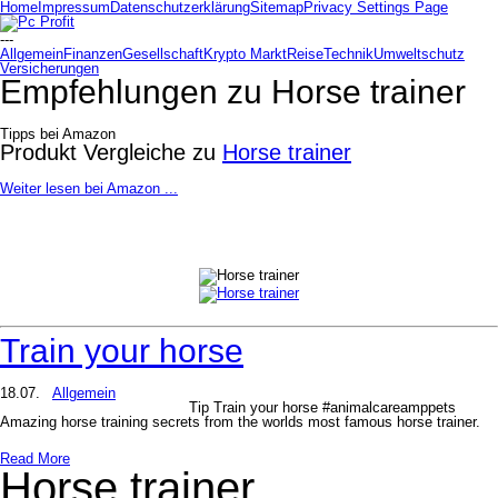
Home
Impressum
Datenschutzerklärung
Sitemap
Privacy Settings Page
---
Allgemein
Finanzen
Gesellschaft
Krypto Markt
Reise
Technik
Umweltschutz
Versicherungen
Empfehlungen zu
Horse trainer
Tipps bei Amazon
Produkt Vergleiche zu
Horse trainer
Weiter lesen bei Amazon ...
Train your horse
18.07.
Allgemein
Tip Train your horse #animalcareamppets
Amazing horse training secrets from the worlds most famous horse trainer.
Read More
Horse trainer