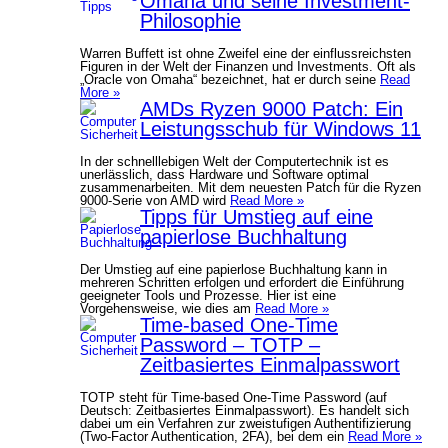
Omaha und seine Investment-
Philosophie
Warren Buffett ist ohne Zweifel eine der einflussreichsten
Figuren in der Welt der Finanzen und Investments. Oft als
„Oracle von Omaha“ bezeichnet, hat er durch seine
Read
More »
AMDs Ryzen 9000 Patch: Ein
Leistungsschub für Windows 11
In der schnelllebigen Welt der Computertechnik ist es
unerlässlich, dass Hardware und Software optimal
zusammenarbeiten. Mit dem neuesten Patch für die Ryzen
9000-Serie von AMD wird
Read More »
Tipps für Umstieg auf eine
papierlose Buchhaltung
Der Umstieg auf eine papierlose Buchhaltung kann in
mehreren Schritten erfolgen und erfordert die Einführung
geeigneter Tools und Prozesse. Hier ist eine
Vorgehensweise, wie dies am
Read More »
Time-based One-Time
Password – TOTP –
Zeitbasiertes Einmalpasswort
TOTP steht für Time-based One-Time Password (auf
Deutsch: Zeitbasiertes Einmalpasswort). Es handelt sich
dabei um ein Verfahren zur zweistufigen Authentifizierung
(Two-Factor Authentication, 2FA), bei dem ein
Read More »