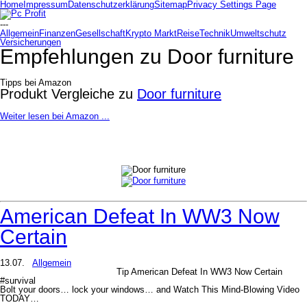
Home
Impressum
Datenschutzerklärung
Sitemap
Privacy Settings Page
---
Allgemein
Finanzen
Gesellschaft
Krypto Markt
Reise
Technik
Umweltschutz
Versicherungen
Empfehlungen zu
Door furniture
Tipps bei Amazon
Produkt Vergleiche zu
Door furniture
Weiter lesen bei Amazon ...
American Defeat In WW3 Now
Certain
13.07.
Allgemein
Tip American Defeat In WW3 Now Certain
#survival
Bolt your doors… lock your windows… and Watch This Mind-Blowing Video
TODAY…