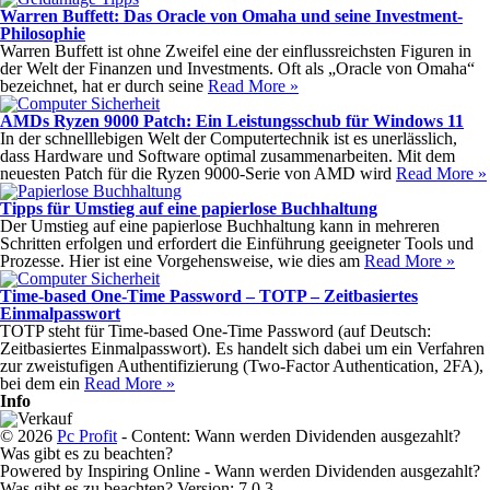
Warren Buffett: Das Oracle von Omaha und seine Investment-
Philosophie
Warren Buffett ist ohne Zweifel eine der einflussreichsten Figuren in
der Welt der Finanzen und Investments. Oft als „Oracle von Omaha“
bezeichnet, hat er durch seine
Read More »
AMDs Ryzen 9000 Patch: Ein Leistungsschub für Windows 11
In der schnelllebigen Welt der Computertechnik ist es unerlässlich,
dass Hardware und Software optimal zusammenarbeiten. Mit dem
neuesten Patch für die Ryzen 9000-Serie von AMD wird
Read More »
Tipps für Umstieg auf eine papierlose Buchhaltung
Der Umstieg auf eine papierlose Buchhaltung kann in mehreren
Schritten erfolgen und erfordert die Einführung geeigneter Tools und
Prozesse. Hier ist eine Vorgehensweise, wie dies am
Read More »
Time-based One-Time Password – TOTP – Zeitbasiertes
Einmalpasswort
TOTP steht für Time-based One-Time Password (auf Deutsch:
Zeitbasiertes Einmalpasswort). Es handelt sich dabei um ein Verfahren
zur zweistufigen Authentifizierung (Two-Factor Authentication, 2FA),
bei dem ein
Read More »
Info
© 2026
Pc Profit
- Content: Wann werden Dividenden ausgezahlt?
Was gibt es zu beachten?
Powered by Inspiring Online - Wann werden Dividenden ausgezahlt?
Was gibt es zu beachten? Version: 7.0.3