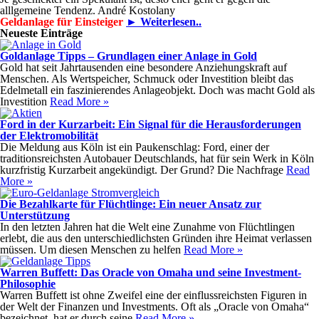
alllgemeine Tendenz. André Kostolany
Geldanlage für Einsteiger
► Weiterlesen..
Neueste Einträge
Goldanlage Tipps – Grundlagen einer Anlage in Gold
Gold hat seit Jahrtausenden eine besondere Anziehungskraft auf
Menschen. Als Wertspeicher, Schmuck oder Investition bleibt das
Edelmetall ein faszinierendes Anlageobjekt. Doch was macht Gold als
Investition
Read More »
Ford in der Kurzarbeit: Ein Signal für die Herausforderungen
der Elektromobilität
Die Meldung aus Köln ist ein Paukenschlag: Ford, einer der
traditionsreichsten Autobauer Deutschlands, hat für sein Werk in Köln
kurzfristig Kurzarbeit angekündigt. Der Grund? Die Nachfrage
Read
More »
Die Bezahlkarte für Flüchtlinge: Ein neuer Ansatz zur
Unterstützung
In den letzten Jahren hat die Welt eine Zunahme von Flüchtlingen
erlebt, die aus den unterschiedlichsten Gründen ihre Heimat verlassen
müssen. Um diesen Menschen zu helfen
Read More »
Warren Buffett: Das Oracle von Omaha und seine Investment-
Philosophie
Warren Buffett ist ohne Zweifel eine der einflussreichsten Figuren in
der Welt der Finanzen und Investments. Oft als „Oracle von Omaha“
bezeichnet, hat er durch seine
Read More »