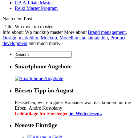
CB Affiliate Master
Reiki Master Program
Nach dem Post
Tittle: Wp mockup master
Info about: Wp mockup master More about
Brand management
,
Design
,
marketing
,
Mockup
,
Modeling and simulation
,
Product
development
and much more.
Smartphone Angebote
Börsen Tipp im August
Feststellen, wer ein guter Börsianer war, das können nur die
Erben. André Kostolany
Geldanlage für Einsteiger
► Weiterlesen..
Neueste Einträge