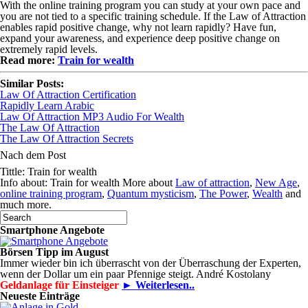
With the online training program you can study at your own pace and
you are not tied to a specific training schedule. If the Law of Attraction
enables rapid positive change, why not learn rapidly? Have fun,
expand your awareness, and experience deep positive change on
extremely rapid levels.
Read more:
Train for wealth
Similar Posts:
Law Of Attraction Certification
Rapidly Learn Arabic
Law Of Attraction MP3 Audio For Wealth
The Law Of Attraction
The Law Of Attraction Secrets
Nach dem Post
Tittle: Train for wealth
Info about: Train for wealth More about
Law of attraction
,
New Age
,
online training program
,
Quantum mysticism
,
The Power
,
Wealth
and
much more.
Smartphone Angebote
Börsen Tipp im August
Immer wieder bin ich überrascht von der Überraschung der Experten,
wenn der Dollar um ein paar Pfennige steigt. André Kostolany
Geldanlage für Einsteiger
► Weiterlesen..
Neueste Einträge