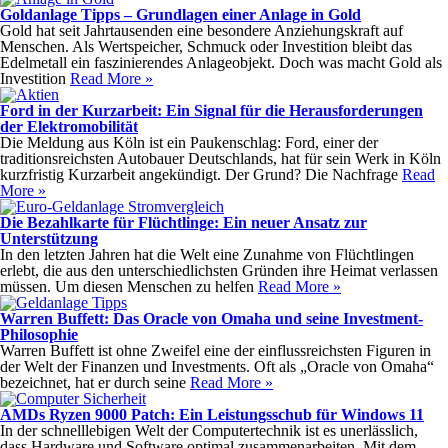
Goldanlage Tipps – Grundlagen einer Anlage in Gold
Gold hat seit Jahrtausenden eine besondere Anziehungskraft auf
Menschen. Als Wertspeicher, Schmuck oder Investition bleibt das
Edelmetall ein faszinierendes Anlageobjekt. Doch was macht Gold als
Investition
Read More »
Ford in der Kurzarbeit: Ein Signal für die Herausforderungen
der Elektromobilität
Die Meldung aus Köln ist ein Paukenschlag: Ford, einer der
traditionsreichsten Autobauer Deutschlands, hat für sein Werk in Köln
kurzfristig Kurzarbeit angekündigt. Der Grund? Die Nachfrage
Read
More »
Die Bezahlkarte für Flüchtlinge: Ein neuer Ansatz zur
Unterstützung
In den letzten Jahren hat die Welt eine Zunahme von Flüchtlingen
erlebt, die aus den unterschiedlichsten Gründen ihre Heimat verlassen
müssen. Um diesen Menschen zu helfen
Read More »
Warren Buffett: Das Oracle von Omaha und seine Investment-
Philosophie
Warren Buffett ist ohne Zweifel eine der einflussreichsten Figuren in
der Welt der Finanzen und Investments. Oft als „Oracle von Omaha“
bezeichnet, hat er durch seine
Read More »
AMDs Ryzen 9000 Patch: Ein Leistungsschub für Windows 11
In der schnelllebigen Welt der Computertechnik ist es unerlässlich,
dass Hardware und Software optimal zusammenarbeiten. Mit dem