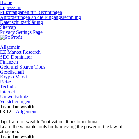
Home
Impressum
Pflichtangaben für Rechnungen
Anforderungen an die Eingangsrechnung
Datenschutzerklärung
Sitemap
Privacy Settings Page
---
Allgemein
EZ Market Research
SEO Dominator
Finanzen
Geld und Sparen Tipps
Gesellschaft
Krypto Markt
Reise
Technik
Internet
Umweltschutz
Versicherungen
Train for wealth
03.12.
Allgemein
Tip Train for wealth #motivationaltransformational
Learn the valuable tools for harnessing the power of the law of
attraction.
Train for wealth