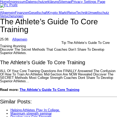
Home
Impressum
Datenschutzerklärung
Sitemap
Privacy Settings Page
---
Allgemein
Finanzen
Gesellschaft
Krypto Markt
Reise
Technik
Umweltschutz
Versicherungen
The Athlete’s Guide To Core
Training
25.08.
Allgemein
Tip The Athlete’s Guide To Core
Training #running
Discover The Secret Methods That Coaches Don’t Share To Develop
Superior Athletes.
The Athlete’s Guide To Core Training
ALL Of Your Core Training Questions Are FINALLY Answered The Confusion
Of How To Train An Athletes Mid-Section Are NOW Revealed Discover The
SECRET Methods Most College Strength Coaches Dont Share To Develop
Superior Athletes…
Read more:
The Athlete’s Guide To Core Training
Similar Posts:
Helping Athletes Play In College.
Maximum strength seminar
Develop your Grip Strength