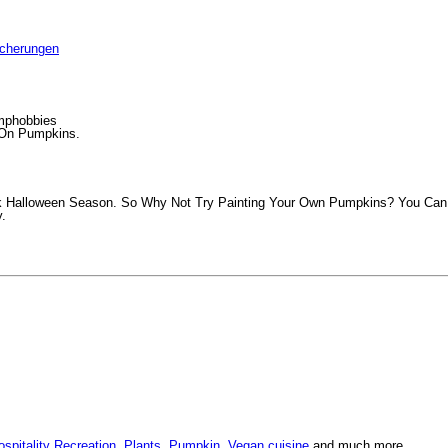
icherungen
amphobbies
s On Pumpkins.
k Halloween Season. So Why Not Try Painting Your Own Pumpkins? You Can C
y.
ospitality Recreation
,
Plants
,
Pumpkin
,
Vegan cuisine
and much more.