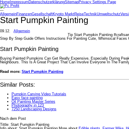
Home
Impressum
Datenschutzerklärung
Sitemap
Privacy Settings Page
---
Allgemein
Finanzen
Gesellschaft
Krypto Markt
Reise
Technik
Umweltschutz
Vers
Start Pumpkin Painting
09.12.
Allgemein
Tip Start Pumpkin Painting #crafts
Step By Step Guide Offers Instructions For Painting Cute, Whimsical Face
Start Pumpkin Painting
Buying Painted Pumpkins Can Get Really Expensive, Especially During Pea
Neighbours. This Is A Great Project That Can Involve Everyone In The Famil
Read more:
Start Pumpkin Painting
Similar Posts:
Pumpkin Carving Video Tutorials
Easy face painting
Oil Painting Master Series
Photography in 123
7250 Landscaping Designs
Nach dem Post
Tittle: Start Pumpkin Painting
Info about: Start Pumpkin Painting More about
Edible plants
,
Farmer Mike
,
H