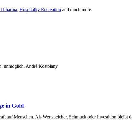
al Pharma
,
Hospitality Recreation
and much more.
n: unmöglich. André Kostolany
ge in Gold
raft auf Menschen. Als Wertspeicher, Schmuck oder Investition bleibt 