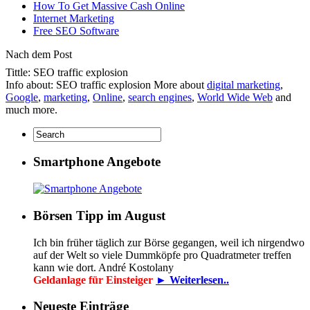
How To Get Massive Cash Online
Internet Marketing
Free SEO Software
Nach dem Post
Tittle: SEO traffic explosion
Info about: SEO traffic explosion More about
digital marketing
,
Google
,
marketing
,
Online
,
search engines
,
World Wide Web
and
much more.
Smartphone Angebote
Börsen Tipp im August
Ich bin früher täglich zur Börse gegangen, weil ich nirgendwo
auf der Welt so viele Dummköpfe pro Quadrat­meter treffen
kann wie dort. André Kostolany
Geldanlage für Einsteiger
► Weiterlesen..
Neueste Einträge