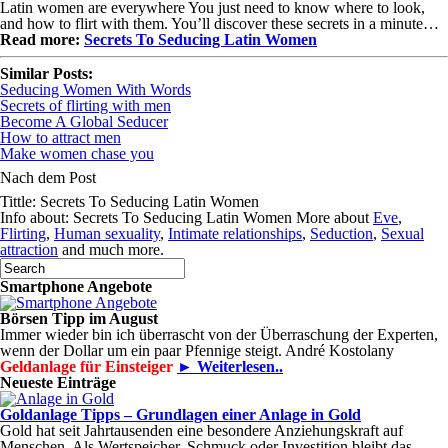
Latin women are everywhere You just need to know where to look,
and how to flirt with them. You’ll discover these secrets in a minute…
Read more:
Secrets To Seducing Latin Women
Similar Posts:
Seducing Women With Words
Secrets of flirting with men
Become A Global Seducer
How to attract men
Make women chase you
Nach dem Post
Tittle: Secrets To Seducing Latin Women
Info about: Secrets To Seducing Latin Women More about
Eve
,
Flirting
,
Human sexuality
,
Intimate relationships
,
Seduction
,
Sexual
attraction
and much more.
Smartphone Angebote
Börsen Tipp im August
Immer wieder bin ich überrascht von der Überraschung der Experten,
wenn der Dollar um ein paar Pfennige steigt. André Kostolany
Geldanlage für Einsteiger
► Weiterlesen..
Neueste Einträge
Goldanlage Tipps – Grundlagen einer Anlage in Gold
Gold hat seit Jahrtausenden eine besondere Anziehungskraft auf
Menschen. Als Wertspeicher, Schmuck oder Investition bleibt das