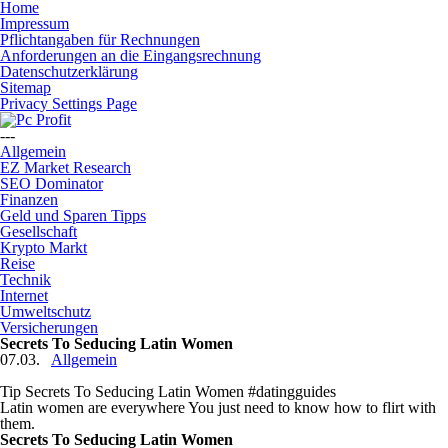
Home
Impressum
Pflichtangaben für Rechnungen
Anforderungen an die Eingangsrechnung
Datenschutzerklärung
Sitemap
Privacy Settings Page
---
Allgemein
EZ Market Research
SEO Dominator
Finanzen
Geld und Sparen Tipps
Gesellschaft
Krypto Markt
Reise
Technik
Internet
Umweltschutz
Versicherungen
Secrets To Seducing Latin Women
07.03.
Allgemein
Tip Secrets To Seducing Latin Women #datingguides
Latin women are everywhere You just need to know how to flirt with
them.
Secrets To Seducing Latin Women