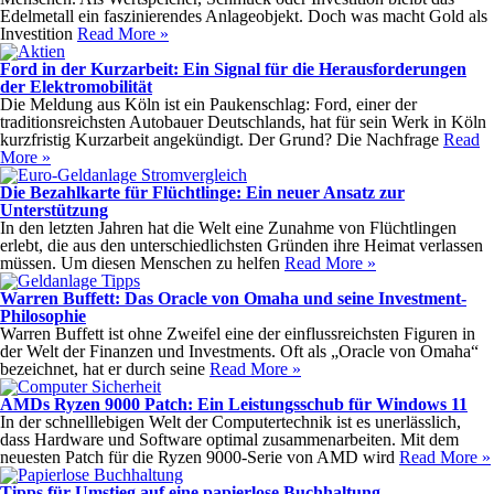
Edelmetall ein faszinierendes Anlageobjekt. Doch was macht Gold als
Investition
Read More »
Ford in der Kurzarbeit: Ein Signal für die Herausforderungen
der Elektromobilität
Die Meldung aus Köln ist ein Paukenschlag: Ford, einer der
traditionsreichsten Autobauer Deutschlands, hat für sein Werk in Köln
kurzfristig Kurzarbeit angekündigt. Der Grund? Die Nachfrage
Read
More »
Die Bezahlkarte für Flüchtlinge: Ein neuer Ansatz zur
Unterstützung
In den letzten Jahren hat die Welt eine Zunahme von Flüchtlingen
erlebt, die aus den unterschiedlichsten Gründen ihre Heimat verlassen
müssen. Um diesen Menschen zu helfen
Read More »
Warren Buffett: Das Oracle von Omaha und seine Investment-
Philosophie
Warren Buffett ist ohne Zweifel eine der einflussreichsten Figuren in
der Welt der Finanzen und Investments. Oft als „Oracle von Omaha“
bezeichnet, hat er durch seine
Read More »
AMDs Ryzen 9000 Patch: Ein Leistungsschub für Windows 11
In der schnelllebigen Welt der Computertechnik ist es unerlässlich,
dass Hardware und Software optimal zusammenarbeiten. Mit dem
neuesten Patch für die Ryzen 9000-Serie von AMD wird
Read More »
Tipps für Umstieg auf eine papierlose Buchhaltung