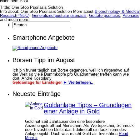
Nach dem Post
Tittle: One Stop Psoriasis Solution
Info about: One Stop Psoriasis Solution More about
Biotechnology & Medical
Research (NEC)
,
Generalized pustular psoriasis
,
Guttate psoriasis
,
Psoriasis
and much more.
Smartphone Angebote
Börsen Tipp im August
Ich bin früher täglich zur Börse gegangen, weil ich nirgendwo auf
der Welt so viele Dummköpfe pro Quadrat­meter treffen kann wie
dort. André Kostolany
Geldanlage für Einsteiger
► Weiterlesen..
Neueste Einträge
Goldanlage Tipps – Grundlagen
einer Anlage in Gold
Gold hat seit Jahrtausenden eine besondere
Anziehungskraft auf Menschen. Als Wertspeicher, Schmuck
oder Investition bleibt das Edelmetall ein faszinierendes
Anlageobjekt. Doch was macht Gold als Investition
Read
More »