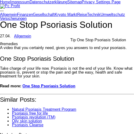
Home
Impressum
Datenschutzerklärung
Sitemap
Privacy Settings Page
---
Allgemein
Finanzen
Gesellschaft
Krypto Markt
Reise
Technik
Umweltschutz
Versicherungen
One Stop Psoriasis Solution
27.04.
Allgemein
Tip One Stop Psoriasis Solution
#remedies
A video that you certainly need, gives you answers to end your psoriasis.
One Stop Psoriasis Solution
Take charge of your life now. Psoriasis is not the end of your life. Know what
psoriasis is, prevent or stop the pain and get the easy, health and safe
treatment for your skin.
Read more:
One Stop Psoriasis Solution
Similar Posts:
Natural Psoriasis Treatment Program
Psoriasis free for life
Psoriasis revolution (TM)
Oily skin solution
Psoriasis Cleanse