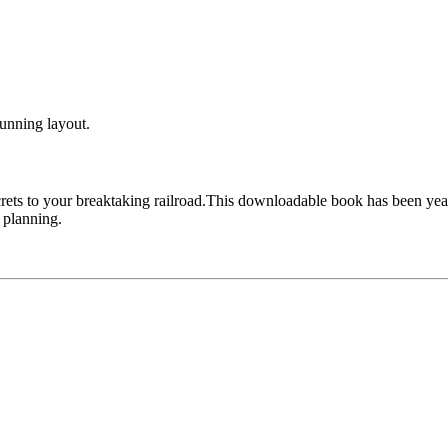
tunning layout.
ecrets to your breaktaking railroad.This downloadable book has been ye
p planning.